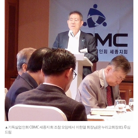
▲기독실업인회 CBMC 세종지회 조참 모임에서 이한열 회장님(온누리교회장로). ©심
드림