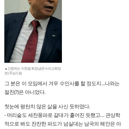
▲간증하는 이한열 회장님(온누리교회장
로). ©심드림
그 분은 이 모임에서 겨우 수인사를 할 정도지...나와는
절친(?)은 아니었다.
첫눈에 평탄치 않은 삶을 사신 듯하였다.
- 머리숱도 세찬풍파로 갈대가 흩어진 듯했고‥. 관상학
적으로 봐도 잔잔한 파도가 넘실대는 남국의 해안은 아