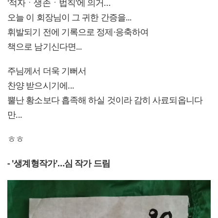
'적자ㆍ생존ㆍ법칙'에 의거.‥
오늘 이 회장님이 그 귀한 간증을...
휘발되기 전에 기록으로 정제·응축하여
책으로 남기신다면...
주님께서 더욱 기뻐서
찬양 받으시기에‥.
뿔난 황소보다 흡족해 하실 것이라 감히 사료되옵니다
만‥.
ㅎㅎ
- '생계형작가'…심 작가 드림