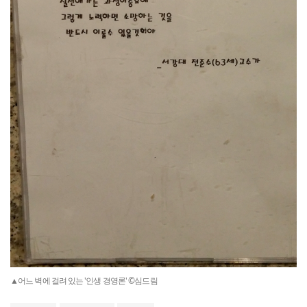
▲어느 벽에 걸려 있는 '인생 경영론' ©심드림