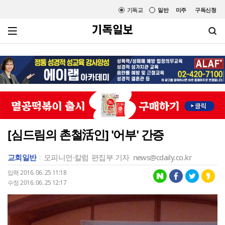
기독교
일반
미주
구독신청
[심드림의 촌철活인] '어부' 간증
교회일반
오피니언·칼럼
편집부 기자
news@cdaily.co.kr
입력 2016. 06. 25 11:18
수정 2016. 06. 25 12:17