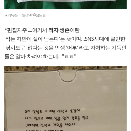
▲기독캘리 '일생90' ©심드림
*편집자주ㅡ여기서
적자·생존
이란
'적는 자만이 살아 남는다'는 뜻이며…SNS시대에 글만한
'낚시도구' 없다는 것을 인생 '어부' 라고 자처하는 기독인
들은 알아 차려야 하는데‥ "ㅎㅎ"