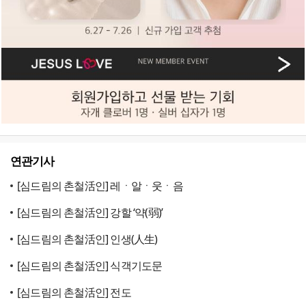
연관기사
[심드림의 촌철活인] 레ㆍ알ㆍ웃ㆍ음
[심드림의 촌철活인] 강할 ‘약(弱)’
[심드림의 촌철活인] 인생(人生)
[심드림의 촌철活인] 식객기도문
[심드림의 촌철活인] 전도