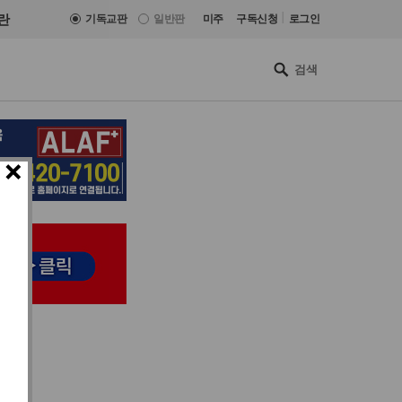
|
란
기독교판
일반판
미주
구독신청
로그인
×