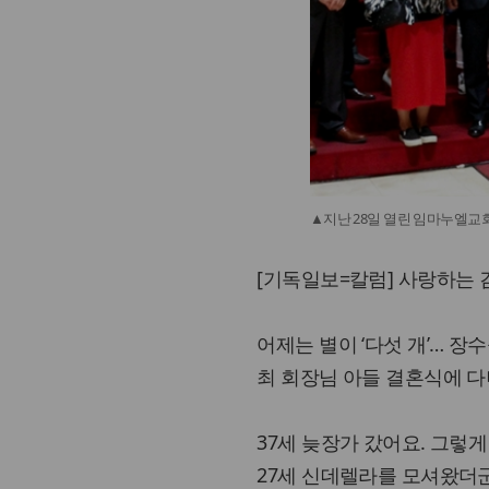
▲지난 28일 열린 임마누엘교
[기독일보=칼럼] 사랑하는 
어제는 별이 ‘다섯 개’… 장
최 회장님 아들 결혼식에 
37세 늦장가 갔어요. 그렇
27세 신데렐라를 모셔왔더