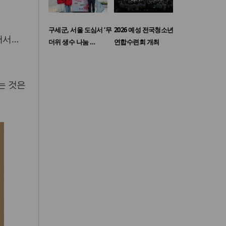
구세군, 서울 도심서 ‘무
2026 예성 전국청소년
어서…
더위 생수 나눔 …
연합수련회 개최
는 것은