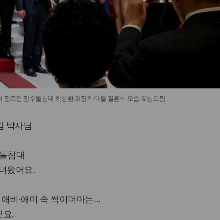
회 장로인 장수돌침대 최창환 회장의 아들 결혼식 모습. ©심드림
김 박사님
수돌침대
다녀왔어요.
게 애비·애미 속 썩이더마는…
군요.