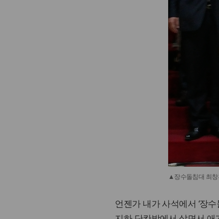
▲장수돌침대 최창환
언젠가 내가 사석에서 ‘장수
지하 단칸방에서 살면서 애