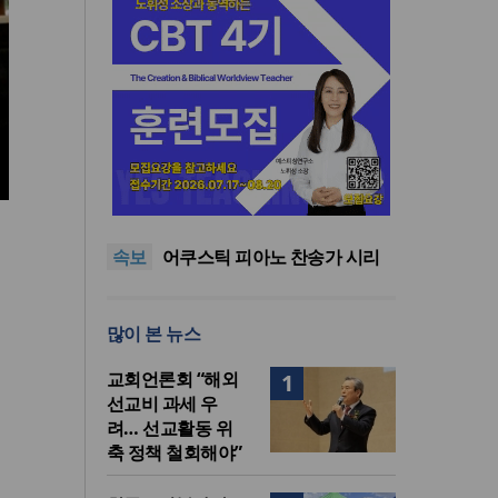
한국크리스천기자포럼, 2026
년 여름호 발간
“하나님 앞에서 광복의 은혜 기
억하고 책임 감당해야”
어쿠스틱 피아노 찬송가 시리
속보
즈의 새 앨범 발매
미션파트너스, 퍼스펙티브스
가을학기 개강… “다음세대 선
하이테크 시대, 하이터치가 답
교자원 발굴”
이다
한국크리스천기자포럼, 2026
많이 본 뉴스
년 여름호 발간
“하나님 앞에서 광복의 은혜 기
억하고 책임 감당해야”
교회언론회 “해외
1
선교비 과세 우
려… 선교활동 위
축 정책 철회해야”