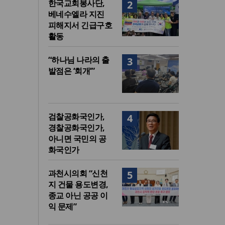
한국교회봉사단,
2
베네수엘라 지진
피해지서 긴급구호
활동
“하나님 나라의 출
3
발점은 ‘회개’”
검찰공화국인가,
4
경찰공화국인가,
아니면 국민의 공
화국인가
과천시의회 “신천
5
지 건물 용도변경,
종교 아닌 공공 이
익 문제”