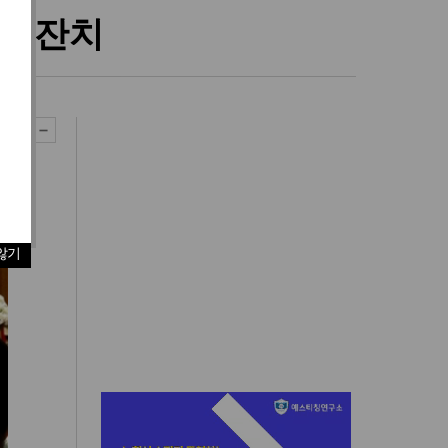
혼인잔치
않기