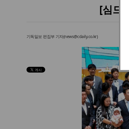
[심드
기독일보
편집부 기자
(
news@cdaily.co.kr
)