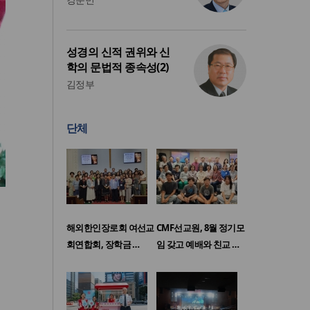
성경의 신적 권위와 신
학의 문법적 종속성(2)
김정부
단체
해외한인장로회 여선교
CMF선교원, 8월 정기모
회연합회, 장학금 …
임 갖고 예배와 친교 …