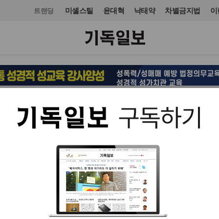
미셸스틸
윤대혁
낙태약
차별금지법
이
트랜딩
선교
칼럼
입력 2016. 05. 31 02:47