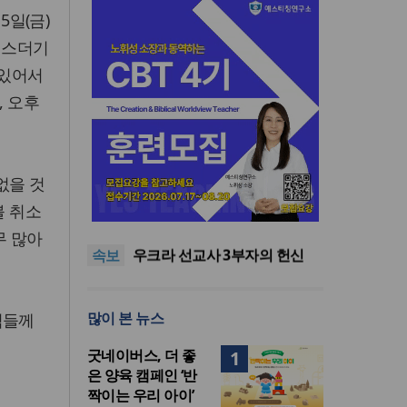
5일(금)
에스더기
 있어서
, 오후
없을 것
[최원호 목사의 영혼의 양식 63]
불 취소
말씀은 같은데 왜 열매는 다를
美 이민구금센터에 억류됐던
까?
한인 목회자 석방돼
우크라 선교사 3부자의 헌신
무 많아
속보
“미사일 속에서도 복음은 전해
“미래 선교, 분쟁·빈곤 지역 출
진다”
신이 주도”
인도 마하라슈트라주 개종 금
지법 시행… 기독교계 강력 반
[최원호 목사의 영혼의 양식 63]
많이 본 뉴스
님들께
발
말씀은 같은데 왜 열매는 다를
美 이민구금센터에 억류됐던
까?
한인 목회자 석방돼
굿네이버스, 더 좋
1
은 양육 캠페인 ‘반
짝이는 우리 아이’