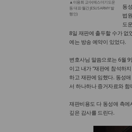
▲이용희 교수(에스더기도운
동성
동 대표·월간 JESUS ARMY 발
행인)
법원
도운
8일 재판에 출두할 수가 없
에는 방송 예약이 있었다.
변호사님 말씀으로는 6월 9
이고 내가 “재판에 참석하지
하고 재판에 임했다. 동성애
서 하나하나 증거자료와 함께
재판비용도 다 동성애 측에
깊은 감사를 드린다.