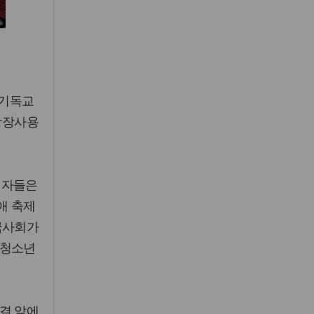
 기독교
광장사용
애자들은
애 축제
국사회가
 청소년
결 앞에