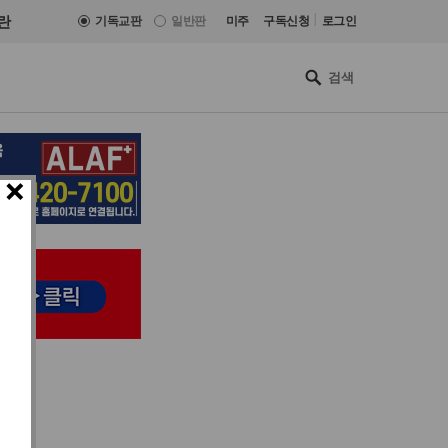
|
란
기독교판
일반판
미주
구독신청
로그인
×