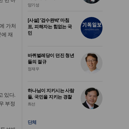
양기성
[사설] ‘검수완박’ 마침
원에 가처
표, 피해자는 힘없는 국
민
문에 재
바퀴벌레당이 던진 청년
들의 절규
정재우
하나님이 지키시는 사람
 있다.
들, 국민을 지키는 경찰
우 부정
최선
단체