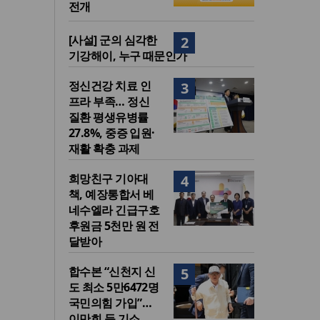
전개
[사설] 군의 심각한
2
기강해이, 누구 때문인가
정신건강 치료 인
3
프라 부족… 정신
질환 평생유병률
27.8%, 중증 입원·
재활 확충 과제
희망친구 기아대
4
책, 예장통합서 베
네수엘라 긴급구호
후원금 5천만 원 전
달받아
합수본 “신천지 신
5
도 최소 5만6472명
국민의힘 가입”…
이만희 등 기소