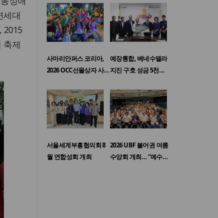
 동성애
 연세대
2015
 축제
사마리안퍼스 코리아,
예장통합, 베네수엘라
2026 OCC선물상자 사…
지진 구호 성금 5천…
서울세계부흥협의회 8
2026 UBF 불어권 여름
월 연합성회 개최
수양회 개최… “예수…