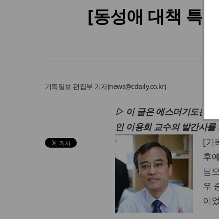
[동성애 대책 특
이용
기독일보
편집부 기자
(
news@cdaily.co.kr
)
▷ 이 글은 에스더기도운동이 
인 이용희 교수의 발간사를
[기
후예
님으
우 
이었