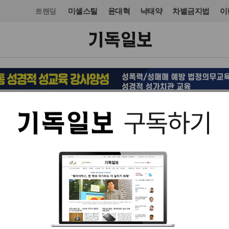
미셸스틸
윤대혁
낙태약
차별금지법
이
트랜딩
교회일반
교회
입력 2016. 06. 07 17:20