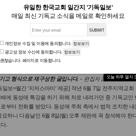
별기고] 제사장 나라가 되며 거
유일한 한국교회 일간지 '기독일보'
매일 최신 기독교 소식을 메일로 확인하세요
희 교수(에스더기도운동 대표·월간 JESUS ARMY 발
개인정보 수집 및 이용
에 동의합니다.
광고성 정보 수신
에 동의합니다.
글자크기
괜찮습니다. 페이지로 이동합니다.
발행하는 월간 '지저스아미'(JESUS ARMY) 6월호에 게재
오늘 하루 열지 
– 편집자 註 -
 기고 형식으로 재구성한 글입니다.
독일보=월간 '지저스아미' 제공] 작년 6월 7일 전주지역교회
배에 동성애 특강을 하기 위해 차로 내려가던 중 기독교인
로부터 전화를 받았다. 동성애 주최 측에서 법적 조치한 내
중요하니 다음날인 6월 8일(월) 오후 재판에 꼭 참석해야 한
다.