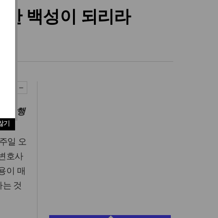
룩한 백성이 되리라
행인)
된 발행
않기
 주일 오
 변호사
용이 매
다는 것