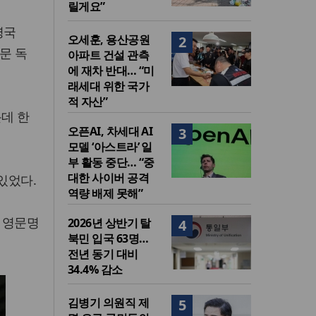
릴게요”
영국
오세훈, 용산공원
2
문 독
아파트 건설 관측
에 재차 반대… “미
래세대 위한 국가
적 자산”
운데 한
오픈AI, 차세대 AI
3
모델 ‘아스트라’ 일
부 활동 중단… “중
대한 사이버 공격
있었다.
역량 배제 못해”
 영문명
2026년 상반기 탈
4
북민 입국 63명…
전년 동기 대비
34.4% 감소
김병기 의원직 제
5