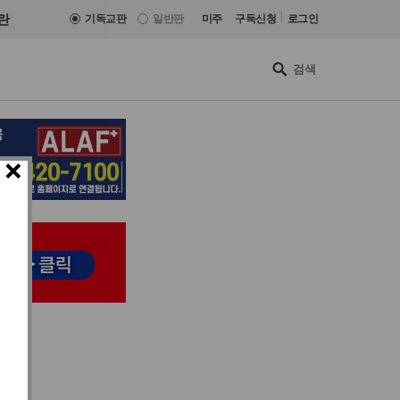
|
란
기독교판
일반판
미주
구독신청
로그인
×