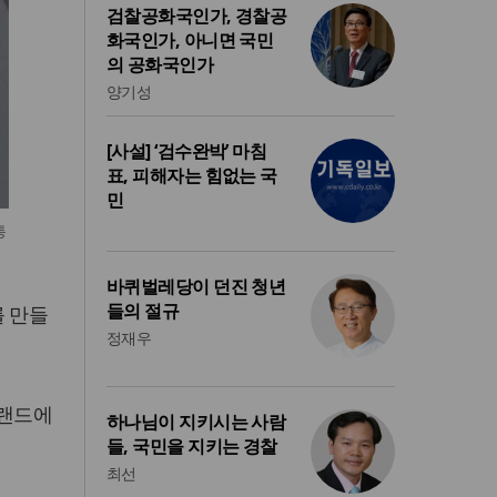
검찰공화국인가, 경찰공
화국인가, 아니면 국민
의 공화국인가
양기성
[사설] ‘검수완박’ 마침
표, 피해자는 힘없는 국
민
통
바퀴벌레당이 던진 청년
들의 절규
를 만들
정재우
일랜드에
하나님이 지키시는 사람
들, 국민을 지키는 경찰
최선