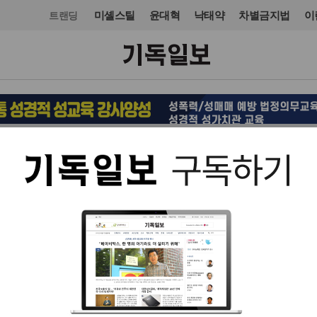
미셸스틸
윤대혁
낙태약
차별금지법
이
트랜딩
국제
국제기구
입력 2016. 04. 04 16:57