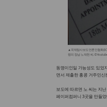
▲국제탐사보도언론인협회(ICI
령의 장남 노재헌 씨. ©Yout
동명이인일 가능성도 있었지만
면서 제출한 홍콩 거주민신
보도에 따르면 노 씨는 지난
페이퍼컴퍼니 3곳을 만들었