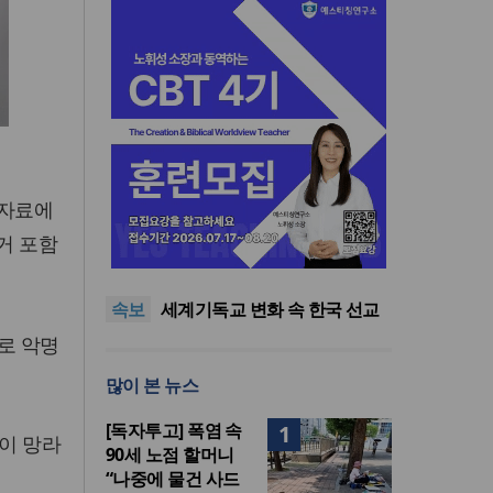
 자료에
[독자투고] 폭염 속 90세 노점
거 포함
할머니 “나중에 물건 사드릴게
한동대 RISE사업단, 포항 죽도
요”
시장 담은 로컬 매거진 ‘포항집’
한남대·KAIST, 세계적 광자·전
속보
발간
자기학 국제학술대회 ‘PIERS’
세계기독교 변화 속 한국 선교
대전 유치
신학의 방향은?
느헤미야 연합기도회, ‘왕의 기
로 악명
도’로 나라·한국교회·다음세대
[독자투고] 폭염 속 90세 노점
많이 본 뉴스
위해 합심
할머니 “나중에 물건 사드릴게
한동대 RISE사업단, 포항 죽도
요”
시장 담은 로컬 매거진 ‘포항집’
[독자투고] 폭염 속
1
발간
역이 망라
90세 노점 할머니
“나중에 물건 사드