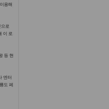
 이용해
것으로
 이 로
 등 현
타 엔터
룡도 페