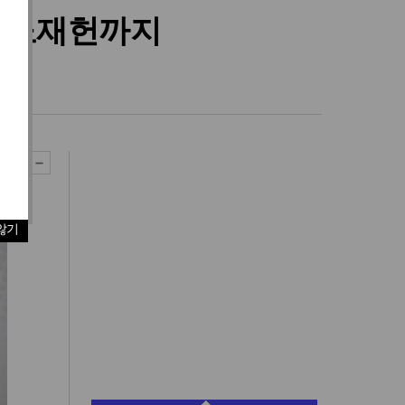
에 노재헌까지
"
않기