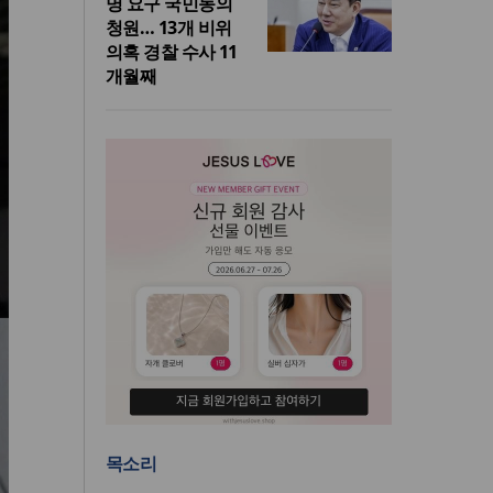
명 요구 국민동의
청원… 13개 비위
의혹 경찰 수사 11
개월째
목소리