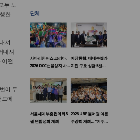
 모두 노
단체
발행한
터내셔
인터내셔
사마리안퍼스 코리아,
예장통합, 베네수엘라
 어떤
2026 OCC선물상자 사…
지진 구호 성금 5천…
번이 두
랜드에
서울세계부흥협의회 8
2026 UBF 불어권 여름
월 연합성회 개최
수양회 개최… “예수…