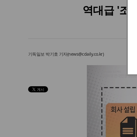
역대급 '조
기독일보
박기호 기자
(
news@cdaily.co.kr
)