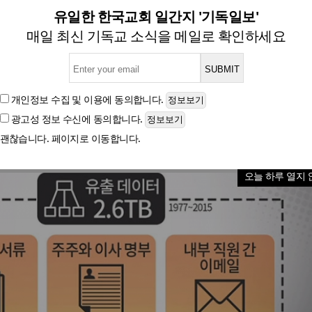
세회피자료' 공개…푸틴·메시
유일한 한국교회 일간지 '기독일보'
매일 최신 기독교 소식을 메일로 확인하세요
뉴스타파 "노재헌 씨, 조세회피처에 페이퍼컴퍼니 설립
개인정보 수집 및 이용
에 동의합니다.
광고성 정보 수신
에 동의합니다.
글자크기
괜찮습니다. 페이지로 이동합니다.
오늘 하루 열지 