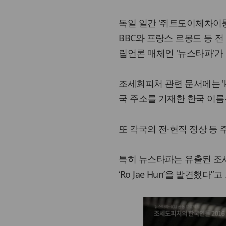
독일 일간 '쥐트도이체차이퉁'
BBC와 프랑스 르몽드 등 전
립언론 매체인 '뉴스타파'가
조세회피처 관련 문서에는 'ko
국 주소를 기재한 한국 이름
또 각국의 전·현직 정상 등
특히 뉴스타파는 유출된 조
‘Ro Jae Hun’을 발견했다”