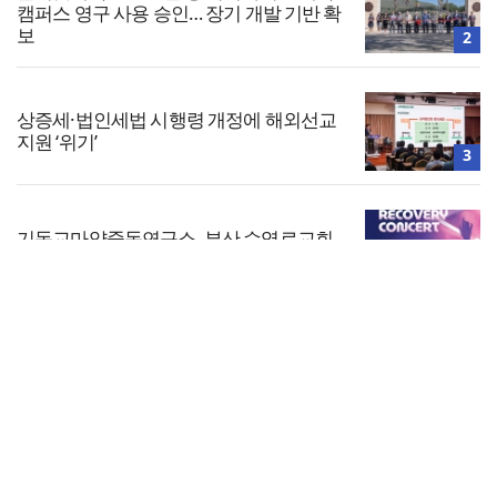
캠퍼스 영구 사용 승인… 장기 개발 기반 확
보
2
상증세·법인세법 시행령 개정에 해외선교
지원 ‘위기’
3
기독교마약중독연구소, 부산 수영로교회
서 ‘Recovery 콘서트’ 개최
4
전체보기
차인표 “신애라가 만나게 해준 딸이 내 인
생을 바꿔”
교회일반
5
교회
교회언론
회사소개
개인정보처리방침
PC버전