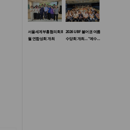
서울세계부흥협의회 8
2026 UBF 불어권 여름
월 연합성회 개최
수양회 개최… “예수…