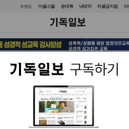
미셸스틸
윤대혁
낙태약
차별금지법
이
트랜딩
교회일반
교회
입력 2016. 02. 11 14:48