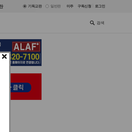
|
란
기독교판
일반판
미주
구독신청
로그인
×