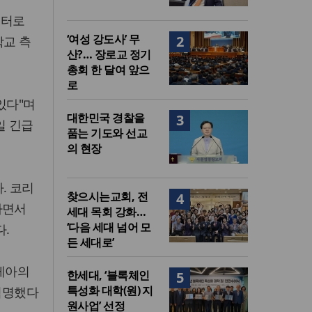
센터로
‘여성 강도사’ 무
2
학교 측
산?… 장로교 정기
총회 한 달여 앞으
로
있다"며
대한민국 경찰을
3
일 긴급
품는 기도와 선교
의 현장
. 코리
찾으시는교회, 전
4
하면서
세대 목회 강화…
‘다음 세대 넘어 모
다.
든 세대로’
레아의
한세대, ‘블록체인
5
특성화 대학(원) 지
임명했다
원사업’ 선정