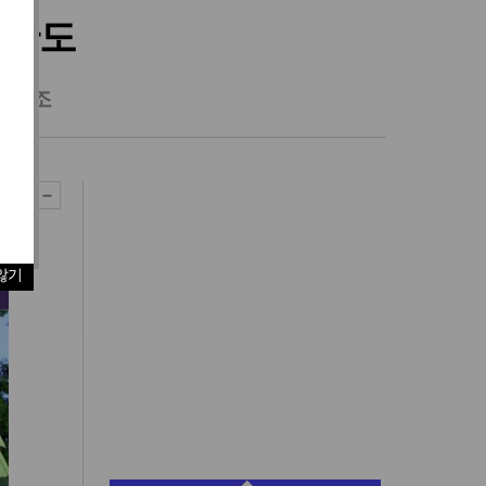
논란도
" 강조
않기