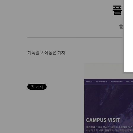
풀러
학교 
기독일보
이동윤 기자