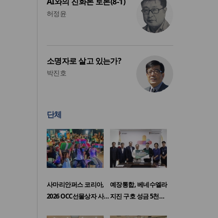
AI와의 진화론 토론(8-1)
허정윤
소명자로 살고 있는가?
박진호
단체
사마리안퍼스 코리아,
예장통합, 베네수엘라
2026 OCC선물상자 사…
지진 구호 성금 5천…