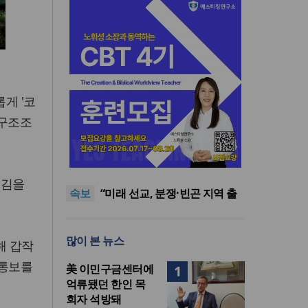
게 '코
 구조조
[최원호 목사의 영혼의 양식 63]
말씀은 같은데 왜 열매는 다를
美 이민구금센터에 억류됐던
까?
한인 목회자 석방돼
우크라 선교사 3부자의 헌신
섬김을
속보
“미사일 속에서도 복음은 전해
“미래 선교, 분쟁·빈곤 지역 출
진다”
신이 주도”
인도 마하라슈트라주 개종 금
지법 시행… 기독교계 강력 반
[최원호 목사의 영혼의 양식 63]
많이 본 뉴스
발
말씀은 같은데 왜 열매는 다를
美 이민구금센터에 억류됐던
해 갑작
까?
한인 목회자 석방돼
 통보를
美 이민구금센터에
1
억류됐던 한인 목
회자 석방돼