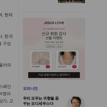
, 현재
. 한국
을 구성
 풀러의
 스페인
오피니언
0여명의
우리 모두는 귀향을 꿈
담가, 교
꾸는 오디세우스다