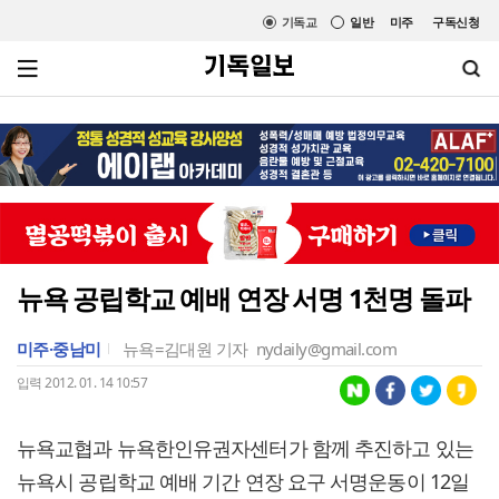
기독교
일반
미주
구독신청
뉴욕 공립학교 예배 연장 서명 1천명 돌파
미주·중남미
뉴욕=김대원 기자
nydaily@gmail.com
입력 2012. 01. 14 10:57
뉴욕교협과 뉴욕한인유권자센터가 함께 추진하고 있는
뉴욕시 공립학교 예배 기간 연장 요구 서명운동이 12일