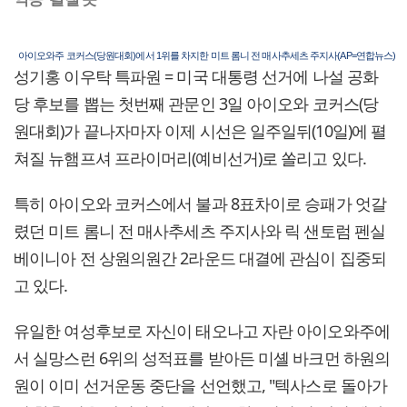
아이오와주 코커스(당원대회)에서 1위를 차지한 미트 롬니 전 매사추세츠 주지사(AP=연합뉴스)
성기홍 이우탁 특파원 = 미국 대통령 선거에 나설 공화
당 후보를 뽑는 첫번째 관문인 3일 아이오와 코커스(당
원대회)가 끝나자마자 이제 시선은 일주일뒤(10일)에 펼
쳐질 뉴햄프셔 프라이머리(예비선거)로 쏠리고 있다.
특히 아이오와 코커스에서 불과 8표차이로 승패가 엇갈
렸던 미트 롬니 전 매사추세츠 주지사와 릭 샌토럼 펜실
베이니아 전 상원의원간 2라운드 대결에 관심이 집중되
고 있다.
유일한 여성후보로 자신이 태오나고 자란 아이오와주에
서 실망스런 6위의 성적표를 받아든 미셸 바크먼 하원의
원이 이미 선거운동 중단을 선언했고, "텍사스로 돌아가