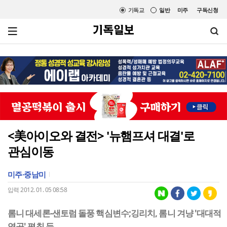
기독교
일반
미주
구독신청
<美아이오와 결전> '뉴햄프셔 대결'로
관심이동
미주·중남미
입력 2012. 01. 05 08:58
롬니 대세론-샌토럼 돌풍 핵심변수;깅리치, 롬니 겨냥 '대대적
역공' 펼칠 듯