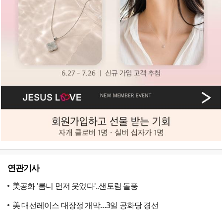
연관기사
美공화 '롬니 먼저 웃었다'..샌토럼 돌풍
美 대선레이스 대장정 개막…3일 공화당 경선