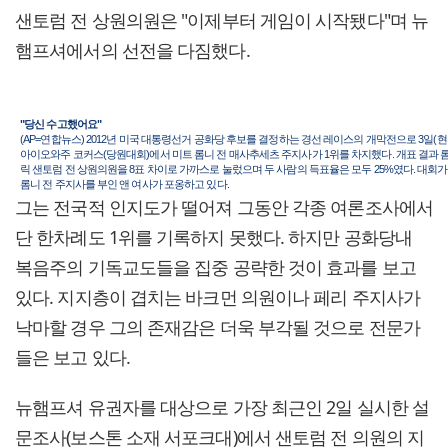
샌토럼 전 상원의원은 "이제부터 게임이 시작됐다"며 뉴
햄프셔에서의 선전을 다짐했다.
"당신 수고했어요"
(AP=연합뉴스) 2012년 미국 대통령선거 공화당 후보를 결정하는 경선 레이스의 개막전으로 3일(
아이오와주 코커스(당원대회)에서 미트 롬니 전 매사추세츠 주지사가 1위를 차지했다. 개표 결과 
릭 샌토럼 전 상원의원을 8표 차이로 가까스로 눌렀으며 두 사람의 득표율은 모두 25%였다. 대회
롬니 전 주지사를 부인 앤 여사가 포옹하고 있다.
그는 전국적 인지도가 떨어져 그동안 각종 여론조사에서
단 한차례도 1위를 기록하지 못했다. 하지만 공화당내
복음주의 기독교도들을 집중 공략한 것이 효과를 보고
있다. 지지층이 겹치는 바크먼 의원이나 페리 주지사가
낙마할 경우 그의 존재감은 더욱 부각될 것으로 전문가
들은 보고 있다.
뉴햄프셔 유권자를 대상으로 가장 최근인 2일 실시한 설
문조사(보스톤 소재 서포크대)에서 샌토럼 전 의원의 지