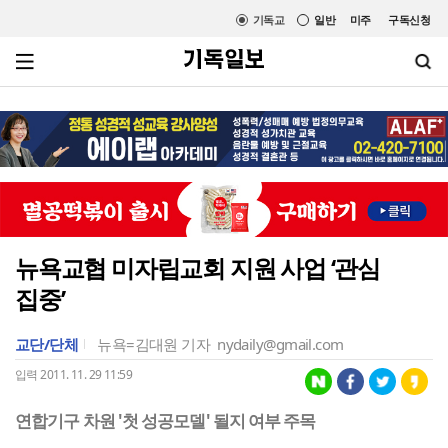
기독교
일반
미주
구독신청
뉴욕교협 미자립교회 지원 사업 ‘관심
집중’
교단/단체
뉴욕=김대원 기자
nydaily@gmail.com
입력 2011. 11. 29 11:59
연합기구 차원 '첫 성공모델' 될지 여부 주목