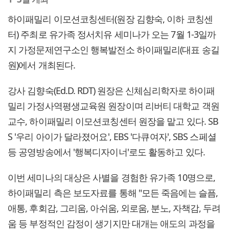
하이패밀리 이모션코칭센터(원장 김향숙, 이하 코칭센
터) 주최로 유가족 정서치유 세미나가 오는 7월 1-3일까
지 가정문제연구소인 행복발전소 하이패밀리(대표 송길
원)에서 개최된다.
강사 김향숙(Ed.D. RDT) 원장은 신체심리학자로 하이패
밀리 가정사역평생교육원 원장이며 리버티 대학교 객원
교수, 하이패밀리 이모션코칭센터 원장을 맡고 있다. SB
S '우리 아이가 달라졌어요', EBS '다큐여자', SBS 스페셜
등 공영방송에서 '행복디자이너'로도 활동하고 있다.
이번 세미나의 대상은 사별을 경험한 유가족 10명으로,
하이패밀리 측은 보도자료를 통해 "모든 죽음에는 슬픔,
애통, 후회감, 그리움, 아쉬움, 외로움, 분노, 자책감, 두려
움 등 부정적인 감정이 생기지만 대개는 애도의 과정을