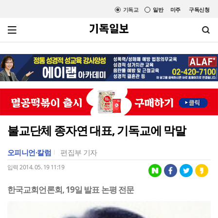
기독교
일반
미주
구독신청
불교단체 종자연 대표, 기독교에 막말
오피니언·칼럼
편집부 기자
입력 2014. 05. 19 11:19
한국교회언론회, 19일 발표 논평 전문