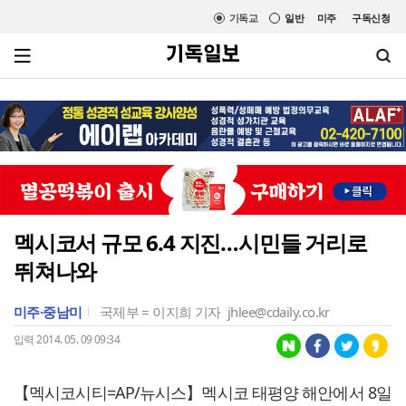
기독교
일반
미주
구독신청
멕시코서 규모 6.4 지진…시민들 거리로
뛰쳐나와
미주·중남미
국제부 = 이지희 기자
jhlee@cdaily.co.kr
입력 2014. 05. 09 09:34
【멕시코시티=AP/뉴시스】멕시코 태평양 해안에서 8일