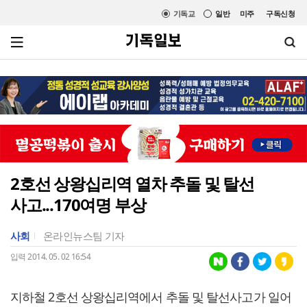
기독교
일반
미주
구독신청
2호선 상왕십리역 열차 추돌 및 탈선
사고...170여명 부상
사회
온라인뉴스팀 기자
입력 2014. 05. 02 16:54
지하철 2호선 상왕십리역에서 추돌 및 탈선사고가 일어