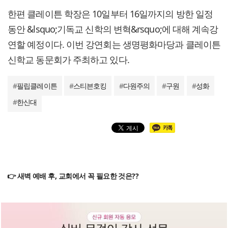
한편 클레이튼 학장은 10일부터 16일까지의 방한 일정
동안 &lsquo;기독교 신학의 변혁&rsquo;에 대해 계속강
연할 예정이다. 이번 강연회는 생명평화마당과 클레이튼
신학교 동문회가 주최하고 있다.
#
필립클레이튼
#
스티븐호킹
#
다원주의
#
구원
#
성화
#
한신대
👉 새벽 예배 후, 교회에서 꼭 필요한 것은??