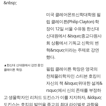
&nbsp;
미국 클레어몬트신학대학원 필
립 클레이튼(Philip Clayton) 학
장이 12일 서울 수유동 한신대
신대원에서 &lsquo;종교다원사
회 상황에서 기독교 신학의 변
혁&rsquo;이라는 주제로 강연
했다.
▲한신대 신대원에서 강연 중인
필립 클레이튼 학장은 영국의
클레이튼 학장.
천체물리학자인 스티븐 호킹이
자신의 책 &lsquo;위대한 설계&
rsquo;에서 신의 존재를 부정하
고 생물학자인 리처드 도킨스가 이를 지지하자, &ldquo;
도킨스는 호킹의 발언을 종교의 최대 라이벌로 과학을