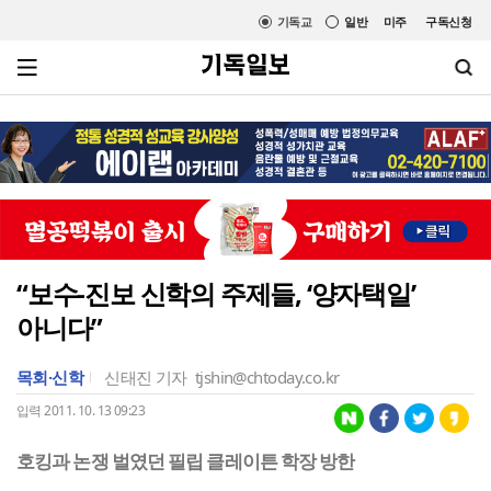
기독교
일반
미주
구독신청
“보수-진보 신학의 주제들, ‘양자택일’
아니다”
목회·신학
신태진 기자
tjshin@chtoday.co.kr
입력 2011. 10. 13 09:23
호킹과 논쟁 벌였던 필립 클레이튼 학장 방한