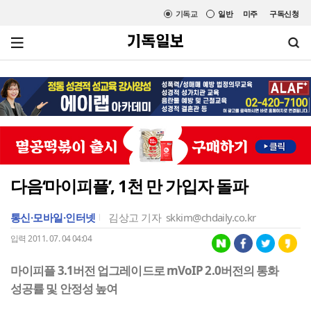
기독교
일반
미주
구독신청
다음‘마이피플’, 1천 만 가입자 돌파
통신·모바일·인터넷
김상고 기자
skkim@chdaily.co.kr
입력 2011. 07. 04 04:04
마이피플 3.1버전 업그레이드로 mVoIP 2.0버전의 통화
성공률 및 안정성 높여