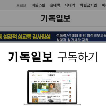
미셸스틸
윤대혁
낙태약
차별금지법
이
트랜딩
문화
입력 2011. 09. 20 11:31