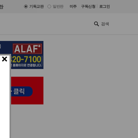
|
란
기독교판
일반판
미주
구독신청
로그인
×