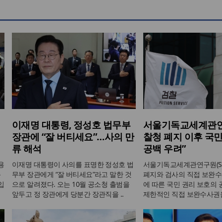
이재명 대통령, 정성호 법무부
서울기독교세계관연
장관에 “잘 버티세요”…사의 만
찰청 폐지 이후 국민
류 해석
공백 우려”
용
이재명 대통령이 사의를 표명한 정성호 법
서울기독교세계관연구원(SI
측
무부 장관에게 “잘 버티세요”라고 말한 것
폐지와 검사의 직접 보완수
입
으로 알려졌다. 오는 10월 공소청 출범을
에 따른 국민 권리 보호의
앞두고 정 장관에게 당분간 장관직을 ..
제한적인 직접 보완수사권을