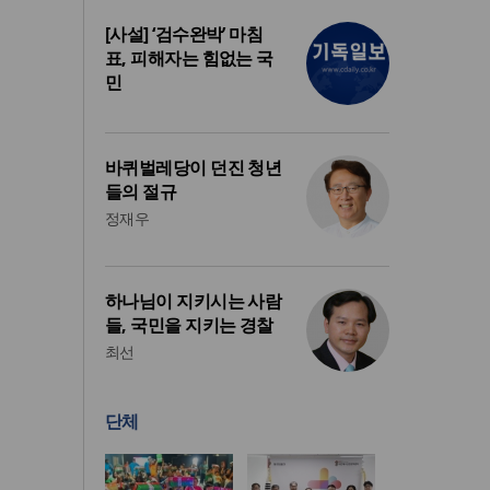
[사설] ‘검수완박’ 마침
표, 피해자는 힘없는 국
민
바퀴벌레당이 던진 청년
들의 절규
정재우
하나님이 지키시는 사람
들, 국민을 지키는 경찰
최선
단체