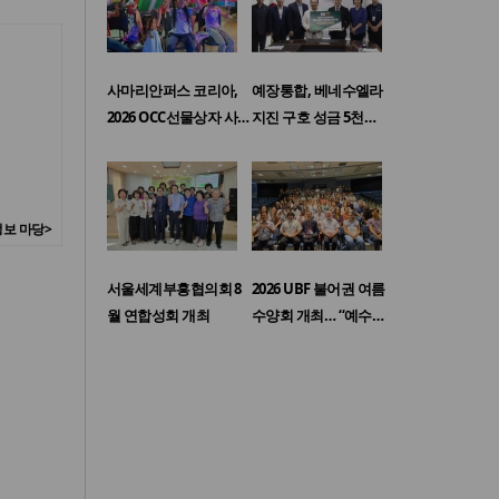
사마리안퍼스 코리아,
예장통합, 베네수엘라
2026 OCC선물상자 사…
지진 구호 성금 5천…
보 마당>
서울세계부흥협의회 8
2026 UBF 불어권 여름
월 연합성회 개최
수양회 개최… “예수…