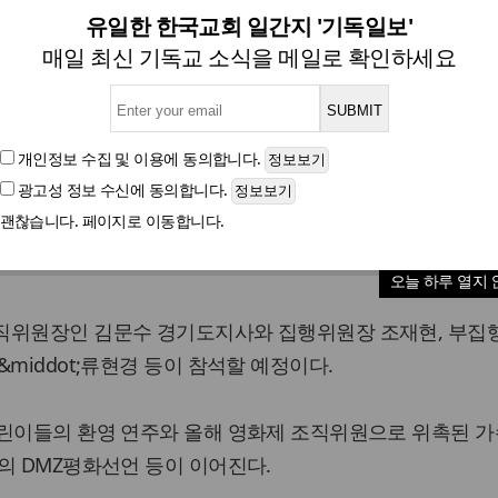
강성연, DMZ다큐영화제 개
유일한 한국교회 일간지 '기독일보'
매일 최신 기독교 소식을 메일로 확인하세요
글자크기
개인정보 수집 및 이용
에 동의합니다.
광고성 정보 수신
에 동의합니다.
3회 DMZ국제다큐멘터리영화제의 개막식 사회를 맡는다.
괜찮습니다. 페이지로 이동합니다.
 7시 경기 파주 민통선 내 도라산역에서 열리는 개막식을 진행
오늘 하루 열지 
직위원장인 김문수 경기도지사와 집행위원장 조재현, 부집
middot;류현경 등이 참석할 예정이다.
어린이들의 환영 연주와 올해 영화제 조직위원으로 위촉된 가
의 DMZ평화선언 등이 이어진다.