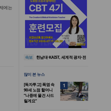
화제에는
느헤미야 연합기도회, ‘왕의 기
도’로 나라·한국교회·다음세대
세기총 “자유를 지키며 하나 된
위해 합심
희망의 미래를 향하여”
한동대 RISE사업단, 포항 죽도
속보
시장 담은 로컬 매거진 ‘포항집’
한남대·KAIST, 세계적 광자·전
발간
자기학 국제학술대회 ‘PIERS’
세계기독교 변화 속 한국 선교
대전 유치
신학의 방향은?
느헤미야 연합기도회, ‘왕의 기
많이 본 뉴스
도’로 나라·한국교회·다음세대
세기총 “자유를 지키며 하나 된
위해 합심
희망의 미래를 향하여”
[독자투고] 폭염 속
1
90세 노점 할머니
“나중에 물건 사드
릴게요”