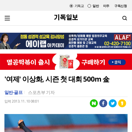
기독교
일반
미주
구독신청
'여제' 이상화, 시즌 첫 대회 500m 金
일반·골프
스포츠부 기자
입력 2013. 11. 10 08:01