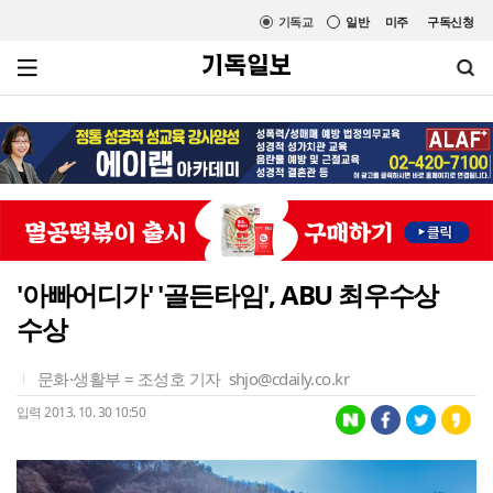
기독교
일반
미주
구독신청
'아빠어디가' '골든타임', ABU 최우수상
수상
문화·생활부 = 조성호 기자
shjo@cdaily.co.kr
입력 2013. 10. 30 10:50