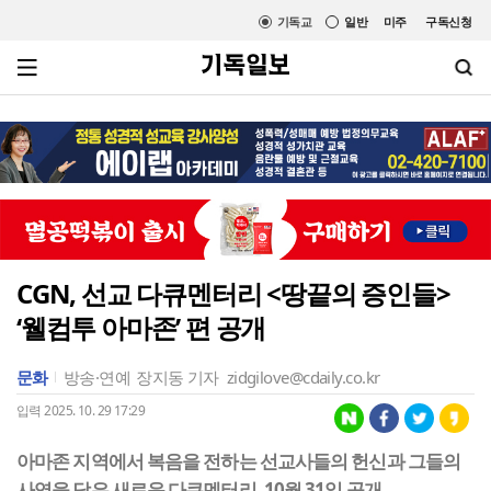
기독교
일반
미주
구독신청
CGN, 선교 다큐멘터리 <땅끝의 증인들>
‘웰컴투 아마존’ 편 공개
문화
방송·연예
장지동 기자
zidgilove@cdaily.co.kr
입력 2025. 10. 29 17:29
아마존 지역에서 복음을 전하는 선교사들의 헌신과 그들의
사역을 담은 새로운 다큐멘터리, 10월 31일 공개