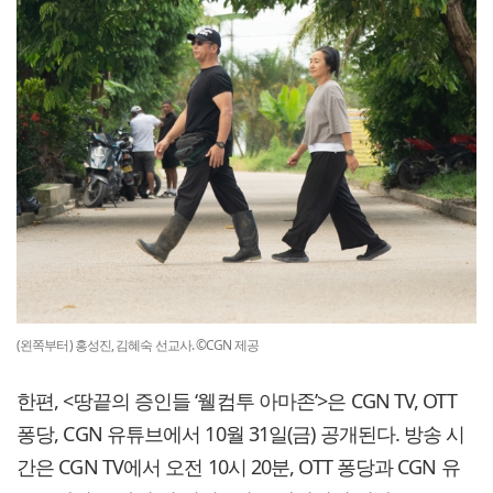
(왼쪽부터) 홍성진, 김혜숙 선교사. ©CGN 제공
한편, <땅끝의 증인들 ‘웰컴투 아마존’>은 CGN TV, OTT
퐁당, CGN 유튜브에서 10월 31일(금) 공개된다. 방송 시
간은 CGN TV에서 오전 10시 20분, OTT 퐁당과 CGN 유