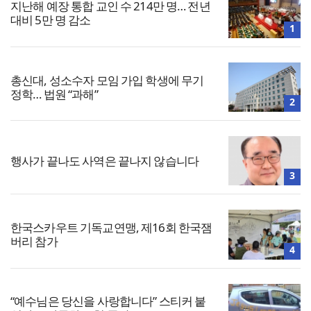
지난해 예장 통합 교인 수 214만 명… 전년
대비 5만 명 감소
1
총신대, 성소수자 모임 가입 학생에 무기
정학… 법원 “과해”
2
행사가 끝나도 사역은 끝나지 않습니다
3
한국스카우트 기독교연맹, 제16회 한국잼
버리 참가
4
“예수님은 당신을 사랑합니다” 스티커 붙