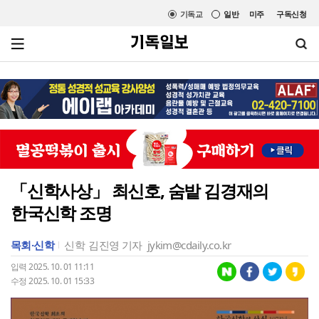
기독교
일반
미주
구독신청
「신학사상」 최신호, 숨밭 김경재의
한국신학 조명
목회·신학
신학
김진영 기자
jykim@cdaily.co.kr
입력 2025. 10. 01 11:11
수정 2025. 10. 01 15:33