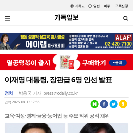
기독교
일반
미주
구독신청
이재명 대통령, 장관급 6명 인선 발표
정치
박용국 기자
press@cdaily.co.kr
입력 2025. 08. 13 17:56
교육·여성·경제·금융·농어업 등 주요 직위 공석 채워