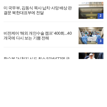
미 국무부, 김동식 목사 납치·사망 배상 판
결문 북한대표부에 전달
2
비전케어 ‘해외 개안수술 캠프’ 400회…40
개국에 다시 보는 기쁨 전해
3
합수본 “신천지 신도 최소 5만6472명 국
민의힘 가입”…이만희 등 기소
4
전체보기
단일종목 레버리지 ETF 거래 40.6%가 외
국인…과다호가부담금 도입 추진
교회일반
5
교회