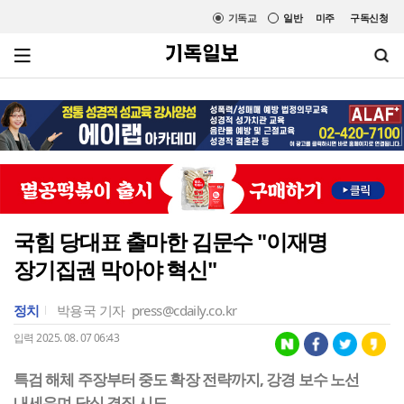
기독교
일반
미주
구독신청
국힘 당대표 출마한 김문수 "이재명
장기집권 막아야 혁신"
정치
박용국 기자
press@cdaily.co.kr
입력 2025. 08. 07 06:43
특검 해체 주장부터 중도 확장 전략까지, 강경 보수 노선
내세우며 당심 결집 시도