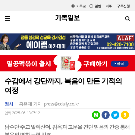
기독교
일반
미주
구독신청
수감에서 강단까지, 복음이 만든 기적의
여정
정치
홍은혜 기자
press@cdaily.co.kr
입력 2025. 06. 13 07:12
남수단 주교 알렉산더, 감옥과 고문을 견딘 믿음의 간증 통해
복음의 변화 능력 강조