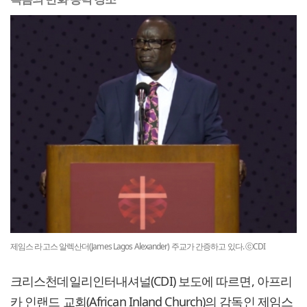
제임스 라고스 알렉산더(James Lagos Alexander) 주교가 간증하고 있다. ⓒCDI
크리스천데일리인터내셔널(CDI) 보도에 따르면, 아프리
카 인랜드 교회(African Inland Church)의 감독인 제임스