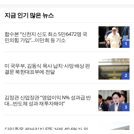
지금 인기 많은 뉴스
합수본 “신천지 신도 최소 5만6472명 국
민의힘 가입”…이만희 등 기소
1
미 국무부, 김동식 목사 납치·사망 배상 판
결문 북한대표부에 전달
2
김정관 산업장관 “영업이익 N% 성과급 반
대…반도체 성과 재투자해야”
3
단일종목 레버리지 ETF 거래 40.6%가 외