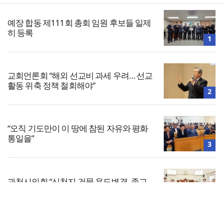
예장 합동 제111회 총회 임원 후보들 일제
히 등록
1
교회언론회 “해외 선교비 과세 우려… 선교
활동 위축 정책 철회해야”
2
“오직 기도만이 이 땅에 참된 자유와 평화
통일을”
3
과천시의회 “신천지 건물 용도변경, 종교
아닌 공공 이익 문제”
4
전체보기