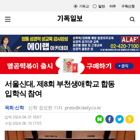
기독교
일반
미주
구독신청
서울신대, 제8회 부천생애학교 합동
입학식 참여
목회·신학
신학
장요한 기자
press@cdaily.co.kr
입력 2024. 04. 01 18:07
수정 2024. 06. 10 17:55