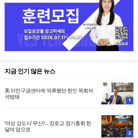
지금 인기 많은 뉴스
美 이민구금센터에 억류됐던 한인 목회자
석방돼
1
‘여성 강도사’ 무산?… 장로교 정기총회 한
달여 앞으로
2