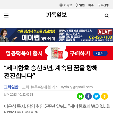
기독교
일반
미주
구독신청
“세미한호 승선 5년, 계속된 꿈을 향해
전진합니다”
교회일반
교회
뉴욕=김대원 기자
nydaily@gmail.com
입력 2023. 10. 22 06:33
이은상 목사, 담임 취임 5주년 앞둬… ”세미한호의 W.O.R.L.D.
비전이 곧 나의 비전”