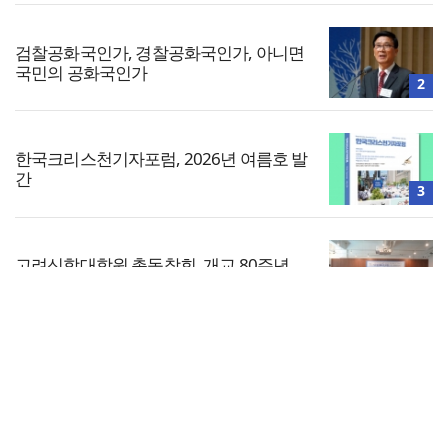
검찰공화국인가, 경찰공화국인가, 아니면
국민의 공화국인가
2
한국크리스천기자포럼, 2026년 여름호 발
간
3
고려신학대학원 총동창회, 개교 80주년
기념사업 준비 본격화
4
전체보기
예장 합동 제111회 총회 임원 후보들 일제
히 등록
교회일반
5
교회