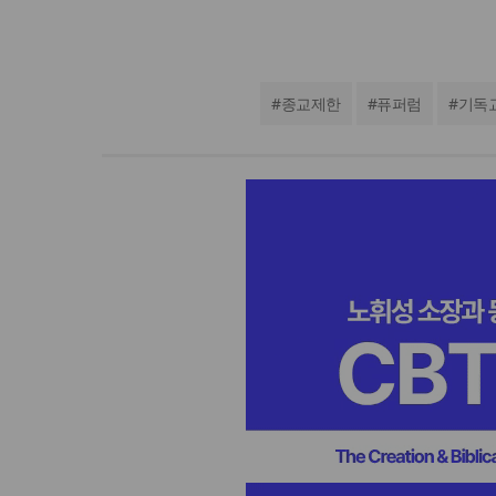
#
종교제한
#
퓨퍼럼
#
기독