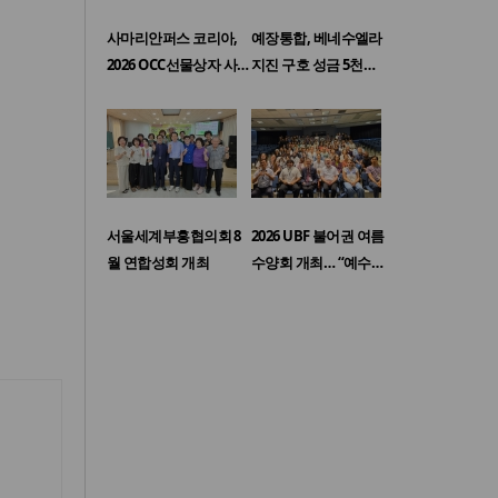
사마리안퍼스 코리아,
예장통합, 베네수엘라
2026 OCC선물상자 사…
지진 구호 성금 5천…
서울세계부흥협의회 8
2026 UBF 불어권 여름
월 연합성회 개최
수양회 개최… “예수…