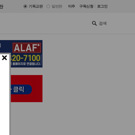
|
란
기독교판
일반판
미주
구독신청
로그인
×