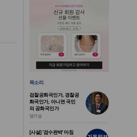
목소리
검찰공화국인가, 경찰공
화국인가, 아니면 국민
의 공화국인가
양기성
[사설] ‘검수완박’ 마침