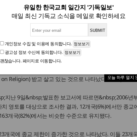
세계인구 '3명 중 1명' 종교자유
유일한 한국교회 일간지 '기독일보'
매일 최신 기독교 소식을 메일로 확인하세요
기독교 제한 국가 가장 많아
개인정보 수집 및 이용
에 동의합니다.
광고성 정보 수신
에 동의합니다.
글자크기
괜찮습니다. 페이지로 이동합니다.
 3년간 총 23개국에서 전세계 인구의 3분의 1에 해당하는 
오늘 하루 열지 
s on Religion) 받고 살고 있는 것으로 나타났다.&nbsp;
bsp;지난 9일&nbsp;발표한 보고서에 따르면&nbsp;2006년
 자치 영토를 대상으로 조사한 결과, 12개국(6%)에서만 종교
163개국(82%)에서는 비슷한 수준으로 유지됐다.
23개국에 종교 제한이 증가한 것으로 나타났다. 이들 23개