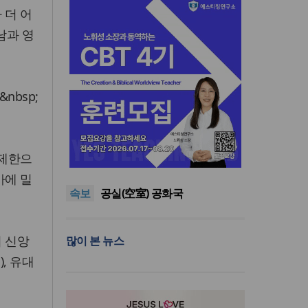
 더 어
남과 영
nbsp;
한동대 RISE사업단, 포항 죽도
 제한으
시장 담은 로컬 매거진 ‘포항집’
“광복절 맞아 자유 지키고 다음
발간
세대 위해 기도하자”
8·15 전국통일광장 연합기도
카에 밀
속보
회, 대전서 열린다
공실(空室) 공화국
세기총 “자유를 지키며 하나 된
희망의 미래를 향하여”
한동대 RISE사업단, 포항 죽도
서 신앙
많이 본 뉴스
시장 담은 로컬 매거진 ‘포항집’
“광복절 맞아 자유 지키고 다음
발간
세대 위해 기도하자”
, 유대