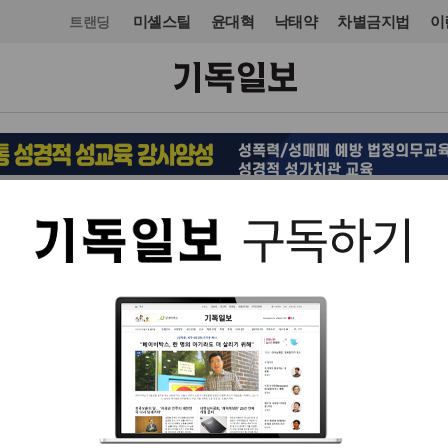
미셸스틸
윤대혁
낙태약
차별금지법
이
트랜딩
교육·학술·종교
교육·학술·종교
입력 2011. 08. 17 09:09