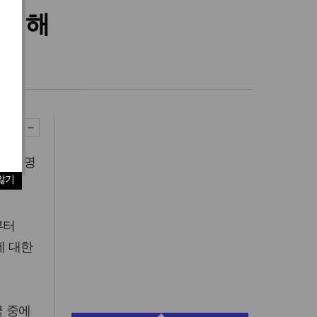
 침해
22억명
않기
부터
에 대한
국 중에