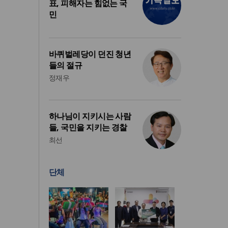
표, 피해자는 힘없는 국
민
바퀴벌레당이 던진 청년
들의 절규
정재우
하나님이 지키시는 사람
들, 국민을 지키는 경찰
최선
단체