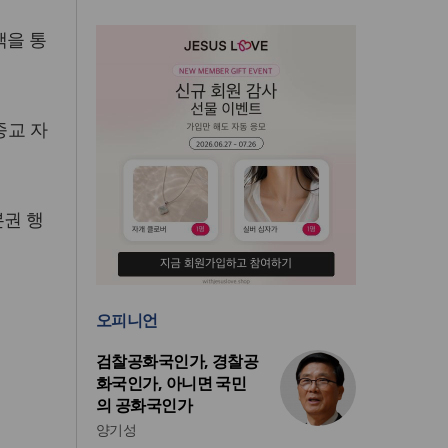
책을 통
종교 자
본권 행
오피니언
검찰공화국인가, 경찰공
화국인가, 아니면 국민
의 공화국인가
양기성