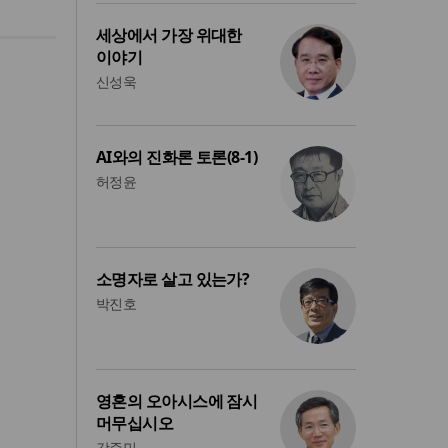
세상에서 가장 위대한
이야기
신성욱
AI와의 진화론 토론(8-1)
허정윤
소명자로 살고 있는가?
박진호
영혼의 오아시스에 잠시
머무십시오
강준민