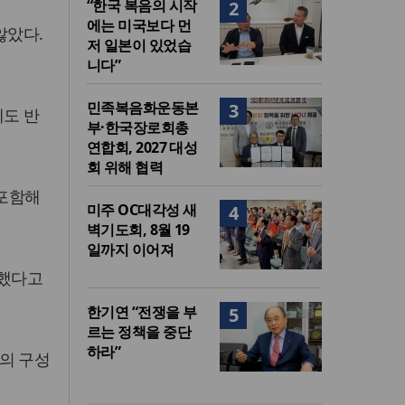
“한국 복음의 시작
2
에는 미국보다 먼
않았다.
저 일본이 있었습
니다”
민족복음화운동본
3
게도 반
부·한국장로회총
연합회, 2027 대성
회 위해 협력
 포함해
미주 OC대각성 새
4
벽기도회, 8월 19
일까지 이어져
소했다고
한기연 “전쟁을 부
5
르는 정책을 중단
하라”
의 구성