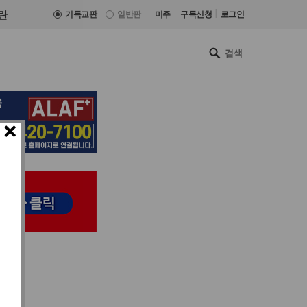
|
란
기독교판
일반판
미주
구독신청
로그인
×