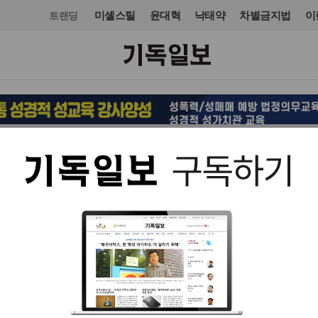
미셸스틸
윤대혁
낙태약
차별금지법
이
트랜딩
국제
아시아·호주
입력 2023. 08. 21 15:36