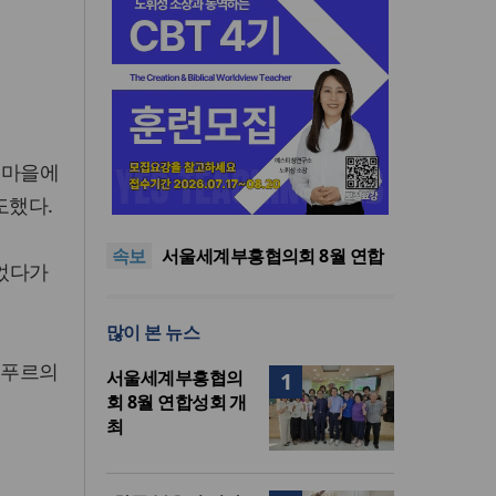
 마을에
“한국 복음의 시작에는 미국보
다 먼저 일본이 있었습니다”
“기도로 시작한 스틸 美 대사,
도했다.
한미동맹의 가교 되어주길”
한기연 “전쟁을 부르는 정책을
속보
중단하라”
서울세계부흥협의회 8월 연합
되었다가
성회 개최
민족복음화운동본부·한국장로
회총연합회, 2027 대성회 위해
“한국 복음의 시작에는 미국보
많이 본 뉴스
협력
다 먼저 일본이 있었습니다”
“기도로 시작한 스틸 美 대사,
한미동맹의 가교 되어주길”
주푸르의
서울세계부흥협의
1
회 8월 연합성회 개
최