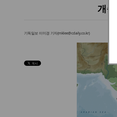
개종
기독일보
이미경 기자
(
mklee@cdaily.co.kr
)