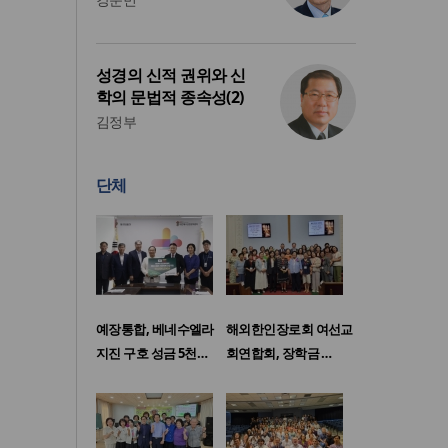
성경의 신적 권위와 신
학의 문법적 종속성(2)
김정부
단체
예장통합, 베네수엘라
해외한인장로회 여선교
지진 구호 성금 5천…
회연합회, 장학금 …