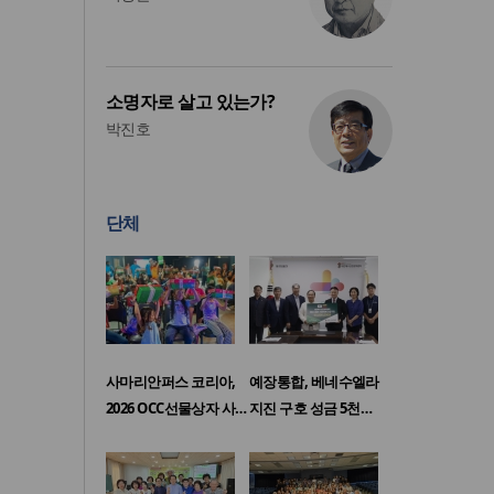
소명자로 살고 있는가?
박진호
단체
사마리안퍼스 코리아,
예장통합, 베네수엘라
2026 OCC선물상자 사…
지진 구호 성금 5천…