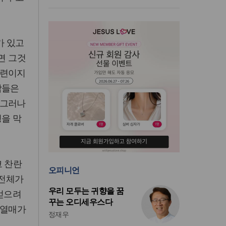
가 있고
면 그것
마련이지
람들은
 그러나
명을 막
코 찬란
오피니언
 전체가
우리 모두는 귀향을 꿈
 얻으려
꾸는 오디세우스다
 열매가
정재우