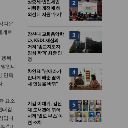
상증세·법인세법
2
시행령 개정에 해
외선교 지원 ‘위기’
 정다운
(세계로
장신대 교회음악학
3
과, KEDI 재심의
거쳐 ‘종교지도자
양성 학과’ 최종 인
 행복
정
는 말입니
차인표 “신애라가
4
한 만족
만나게 해준 딸이
.
내 인생을 바꿔”
한 요소
기감 이대위, 감신
5
 권태감
대 도서관에 퀴어
서적 ‘별도 부스’ 마
족감입니
련 조치
니다”고