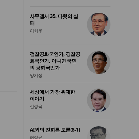
사무엘서 35. 다윗의 실
패
이희우
검찰공화국인가, 경찰공
화국인가, 아니면 국민
의 공화국인가
양기성
세상에서 가장 위대한
이야기
신성욱
AI와의 진화론 토론(8-1)
허정윤