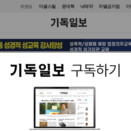
미셸스틸
윤대혁
낙태약
차별금지법
이
트랜딩
문화
도서
입력 2023. 08. 21 15:34