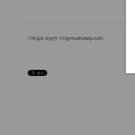
기독일보
최승연 기자
(
press@cdaily.co.kr
)