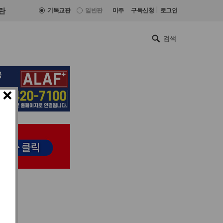
|
란
기독교판
일반판
미주
구독신청
로그인
×