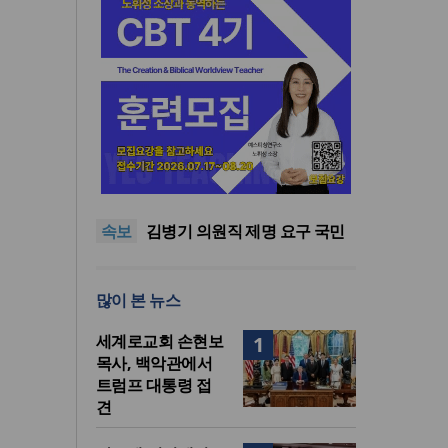
기감 이대위, 감신대 도서관에
퀴어서적 ‘별도 부스’ 마련 조치
2026년 상반기 탈북민 입국 63
명… 전년 동기 대비 34.4% 감
오픈AI, 차세대 AI 모델 ‘아스트
속보
소
라’ 일부 활동 중단… “중대한 사
김병기 의원직 제명 요구 국민
이버 공격 역량 배제 못해”
동의청원… 13개 비위 의혹 경
오세훈, 용산공원 아파트 건설
찰 수사 11개월째
관측에 재차 반대… “미래세대
기감 이대위, 감신대 도서관에
많이 본 뉴스
위한 국가적 자산”
퀴어서적 ‘별도 부스’ 마련 조치
2026년 상반기 탈북민 입국 63
명… 전년 동기 대비 34.4% 감
세계로교회 손현보
1
소
목사, 백악관에서
트럼프 대통령 접
견