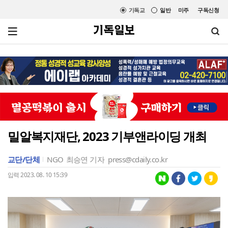
기독교
일반
미주
구독신청
밀알복지재단, 2023 기부앤라이딩 개최
교단/단체
NGO
최승연 기자
press@cdaily.co.kr
입력 2023. 08. 10 15:39