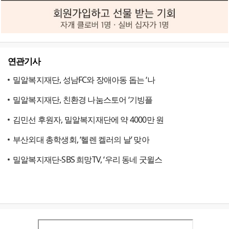
연관기사
밀알복지재단, 성남FC와 장애아동 돕는 ‘나
밀알복지재단, 친환경 나눔스토어 ‘기빙플
김민선 후원자, 밀알복지재단에 약 4000만 원
부산외대 총학생회, ‘헬렌 켈러의 날’ 맞아
밀알복지재단-SBS 희망TV, ‘우리 동네 굿윌스