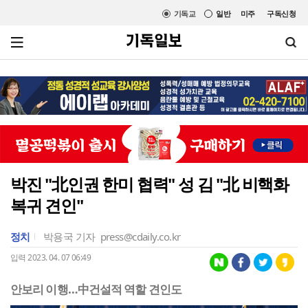
기독교
일반
미주
구독신청
박진 "北인권 한미 협력" 성 김 "北 비핵화
복귀 견인"
정치
박용국 기자
press@cdaily.co.kr
입력 2023. 04. 07 06:49
안보리 이행…中건설적 역할 견인도