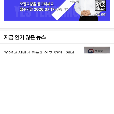
지금 인기 많은 뉴스
2026년 상반기 탈북민 입국 63명… 전년
동기 대비 34.4% 감소
1
전체보기
[독자투고] 폭염 속 90세 노점 할머니 “나
중에 물건 사드릴게요”
교회일반
2
교회
교회언론
회사소개
개인정보처리방침
PC버전