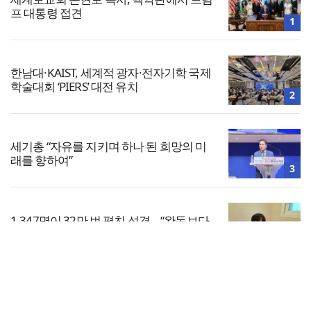
프 대통령 접견
1
한남대·KAIST, 세계적 광자·전자기학 국제
학술대회 ‘PIERS’ 대전 유치
2
세기총 “자유를 지키며 하나 된 희망의 미
래를 향하여”
3
1,347명이 32만 번 펼친 성경… “완독보다
중요한 것, 다시 시작할 힘”
4
전체보기
느헤미야 연합기도회, ‘왕의 기도’로 나라·
한국교회·다음세대 위해 합심
교회일반