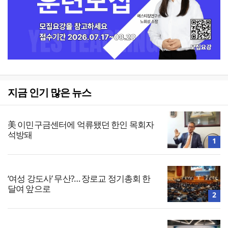
지금 인기 많은 뉴스
美 이민구금센터에 억류됐던 한인 목회자
석방돼
1
‘여성 강도사’ 무산?… 장로교 정기총회 한
달여 앞으로
2