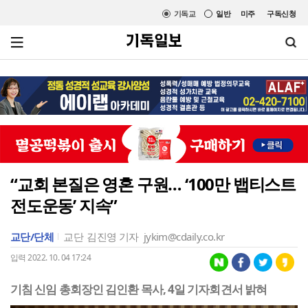
기독교
일반
미주
구독신청
“교회 본질은 영혼 구원… ‘100만 뱁티스트
전도운동’ 지속”
교단/단체
교단
김진영 기자
jykim@cdaily.co.kr
입력 2022. 10. 04 17:24
기침 신임 총회장인 김인환 목사, 4일 기자회견서 밝혀