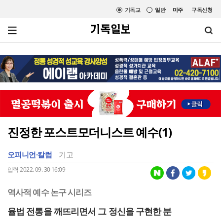
기독교
일반
미주
구독신청
진정한 포스트모더니스트 예수(1)
오피니언·칼럼
기고
입력 2022. 09. 30 16:09
역사적 예수 논구 시리즈
율법 전통을 깨뜨리면서 그 정신을 구현한 분