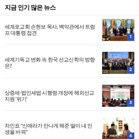
지금 인기 많은 뉴스
세계로교회 손현보 목사, 백악관에서 트럼
프 대통령 접견
1
세계기독교 변화 속 한국 선교신학의 방향
은?
2
상증세·법인세법 시행령 개정에 해외선교
지원 ‘위기’
3
차인표 “신애라가 만나게 해준 딸이 내 인
생을 바꿔”
4