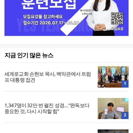
지금 인기 많은 뉴스
세계로교회 손현보 목사, 백악관에서 트럼
프 대통령 접견
1
1,347명이 32만 번 펼친 성경… “완독보다
중요한 것, 다시 시작할 힘”
2