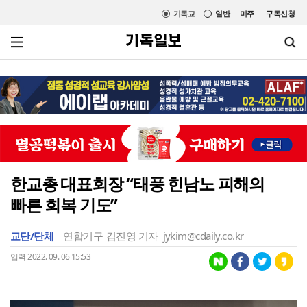
기독교
일반
미주
구독신청
한교총 대표회장 “태풍 힌남노 피해의
빠른 회복 기도”
교단/단체
연합기구
김진영 기자
jykim@cdaily.co.kr
입력 2022. 09. 06 15:53