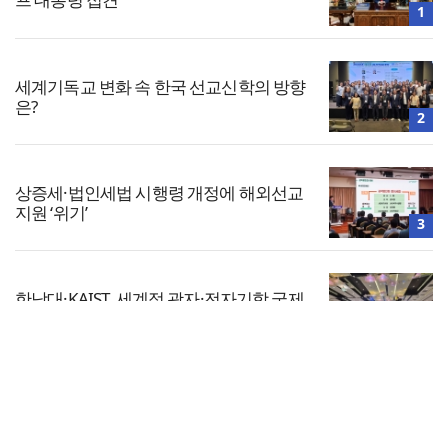
1
세계기독교 변화 속 한국 선교신학의 방향
은?
2
상증세·법인세법 시행령 개정에 해외선교
지원 ‘위기’
3
한남대·KAIST, 세계적 광자·전자기학 국제
학술대회 ‘PIERS’ 대전 유치
4
전체보기
느헤미야 연합기도회, ‘왕의 기도’로 나라·
한국교회·다음세대 위해 합심
교회일반
5