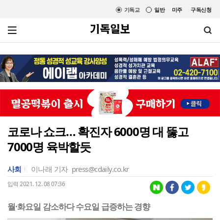
기독교
일반
미주
구독신청
코로나 쇼크… 확진자 6000명 대 뚫고
7000명 육박할듯
사회
이나래 기자
press@cdaily.co.kr
입력 2021. 12. 08 07:36
월·화요일 감소하다 수요일 급증하는 경향