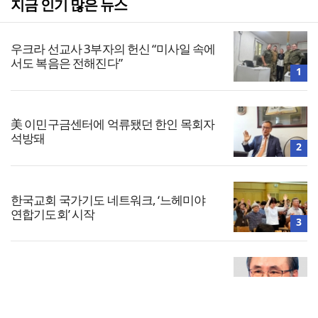
지금 인기 많은 뉴스
우크라 선교사 3부자의 헌신 “미사일 속에
서도 복음은 전해진다”
1
美 이민구금센터에 억류됐던 한인 목회자
석방돼
2
한국교회 국가기도 네트워크, ‘느헤미야
연합기도회’ 시작
3
사무엘서 35. 다윗의 실패
4