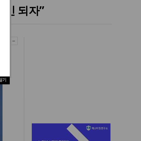
증인 되자”
않기