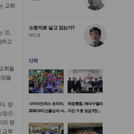
는 교회
소명자로 살고 있는가?
 것,
박진호
원하고
단체
 교회들
소망을
다. 양
사마리안퍼스 코리아,
예장통합, 베네수엘라
2026 OCC선물상자 사…
지진 구호 성금 5천…
 소망으
리의 영
의 교회