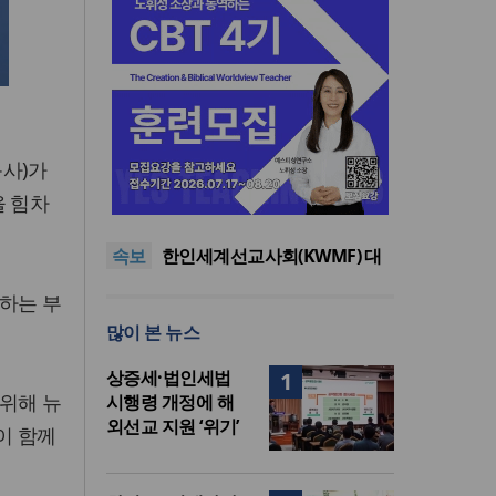
사)가
올리벳대학교, 120만 평 리버사
을 힘차
이드 대학 캠퍼스 영구 사용 승
세계로교회 손현보 목사, 백악
인… 장기 개발 기반 확보
관에서 트럼프 대통령 접견
한인세계선교사회(KWMF) 대
속보
표회장 이·취임식 열려
차인표 “신애라가 만나게 해준
딸이 내 인생을 바꿔”
상증세·법인세법 시행령 개정
하는 부
에 해외선교 지원 ‘위기’
올리벳대학교, 120만 평 리버사
많이 본 뉴스
이드 대학 캠퍼스 영구 사용 승
세계로교회 손현보 목사, 백악
인… 장기 개발 기반 확보
관에서 트럼프 대통령 접견
상증세·법인세법
1
위해 뉴
시행령 개정에 해
외선교 지원 ‘위기’
이 함께