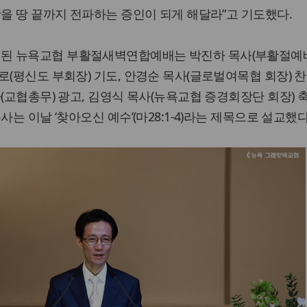
앙을 땅 끝까지 전파하는 증인이 되게 해달라”고 기도했다.
된 뉴욕교협 부활절새벽연합예배는 박진하 목사(부활절예
(평신도 부회장) 기도, 안경순 목사(글로벌여목협 회장) 찬
(교협총무) 광고, 김영식 목사(뉴욕교협 증경회장단 회장) 
사는 이날 ‘찾아오신 예수’(마28:1-4)라는 제목으로 설교했다