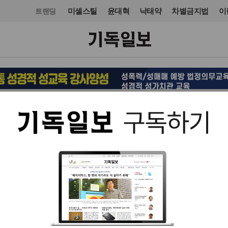
미셸스틸
윤대혁
낙태약
차별금지법
이
트랜딩
교회일반
교회
입력 2020. 04. 13 09:25