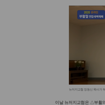
뉴저지교협 장동신 목사가 
이날 뉴저지교협은 △부활의