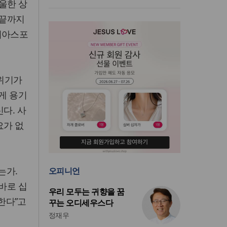
울한 상
 끝까지
디아스포
 위기가
게 용기
다. 사
요가 없
는가.
오피니언
바로 십
우리 모두는 귀향을 꿈
한다”고
꾸는 오디세우스다
정재우