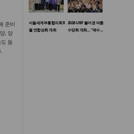
서울세계부흥협의회 8
2026 UBF 불어권 여름
배 준비
월 연합성회 개최
수양회 개최… “예수…
양, 양
축도 등
.