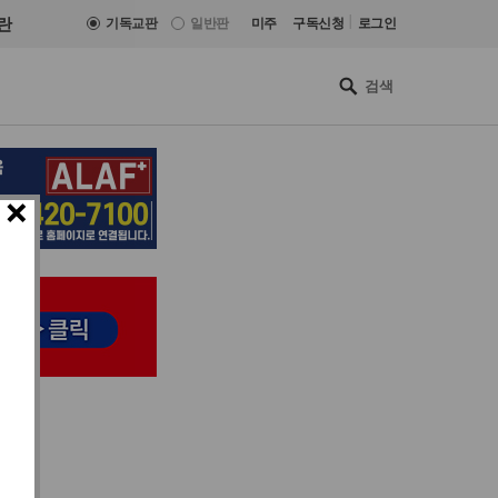
|
란
기독교판
일반판
미주
구독신청
로그인
×