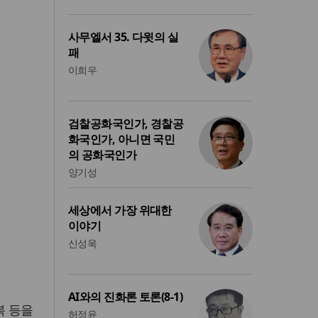
사무엘서 35. 다윗의 실
패
이희우
검찰공화국인가, 경찰공
화국인가, 아니면 국민
의 공화국인가
양기성
세상에서 가장 위대한
이야기
신성욱
AI와의 진화론 토론(8-1)
복 등을
허정윤