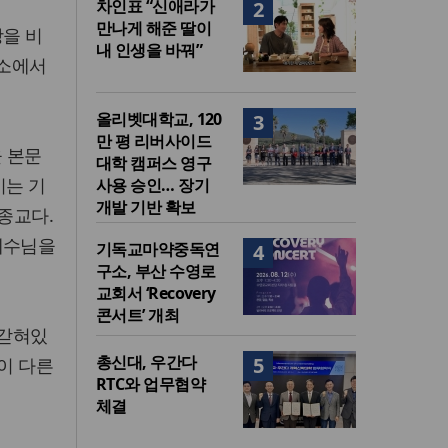
차인표 “신애라가
2
만나게 해준 딸이
장을 비
내 인생을 바꿔”
처소에서
올리벳대학교, 120
3
만 평 리버사이드
을 본문
대학 캠퍼스 영구
키는 기
사용 승인… 장기
개발 기반 확보
종교다.
예수님을
기독교마약중독연
4
구소, 부산 수영로
교회서 ‘Recovery
콘서트’ 개최
 갇혀있
총신대, 우간다
5
이 다른
RTC와 업무협약
체결