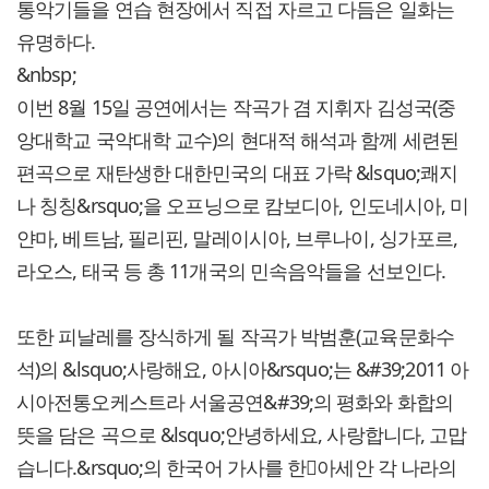
통악기들을 연습 현장에서 직접 자르고 다듬은 일화는
유명하다.
&nbsp;
이번 8월 15일 공연에서는 작곡가 겸 지휘자 김성국(중
앙대학교 국악대학 교수)의 현대적 해석과 함께 세련된
편곡으로 재탄생한 대한민국의 대표 가락 &lsquo;쾌지
나 칭칭&rsquo;을 오프닝으로 캄보디아, 인도네시아, 미
얀마, 베트남, 필리핀, 말레이시아, 브루나이, 싱가포르,
라오스, 태국 등 총 11개국의 민속음악들을 선보인다.
또한 피날레를 장식하게 될 작곡가 박범훈(교육문화수
석)의 &lsquo;사랑해요, 아시아&rsquo;는 &#39;2011 아
시아전통오케스트라 서울공연&#39;의 평화와 화합의
뜻을 담은 곡으로 &lsquo;안녕하세요, 사랑합니다, 고맙
습니다.&rsquo;의 한국어 가사를 한아세안 각 나라의