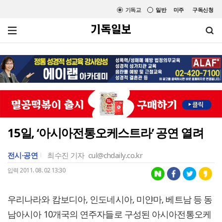
기독교
일반
미주
구독신청
15일, ‘아시아전통오케스트라’ 공연 열려
전시·공연
최수진 기자
cul@chdaily.co.kr
입력 2011. 08. 02 13:30
우리나라와 캄보디아, 인도네시아, 미얀마, 베트남 등 동
남아시아 10개국의 연주자들로 구성된 아시아전통오케