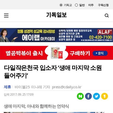
기독교
일반
미주
구독신청
다일작은천국 입소자 ‘생애 마지막 소원
들어주기’
제휴
바이블25
이나래 기자
press@cdaily.co.kr
입력 2017. 09. 25 17:09
생애 마지막, 아내와 함께하는 언약식