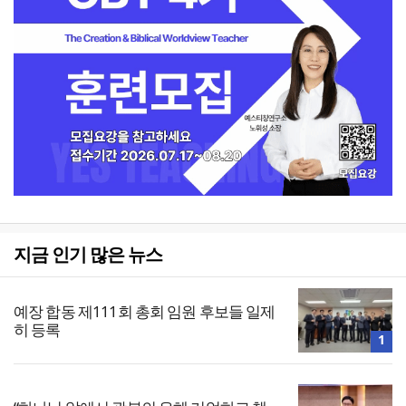
지금 인기 많은 뉴스
예장 합동 제111회 총회 임원 후보들 일제
히 등록
1