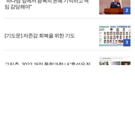
“하나님 앞에서 광복의 은혜 기억하고 책
임 감당해야”
2
[기도문] 자존감 회복을 위한 기도
3
교진추, 2022 개정 통합과학 내 ‘후성유전
해석 가능성’ 관련 청원
4
전체보기
예장통합, 베네수엘라 지진 구호 성금 5천
만 원 기아대책에 전달
교회일반
5
교회
교회언론
회사소개
개인정보처리방침
PC버전