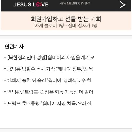
연관기사
[북한정의연대 성명] 웜비어의 사망을 계기로
北억류 임현수 목사 가족 "캐나다 정부, 임 목
北에서 송환 뒤 숨진 '웜비어' 장례식..."수 천
백악관, "트럼프- 김정은 회동 가능성 더 멀어
트럼프 美대통령 "웜비어 사망 치욕, 오래전