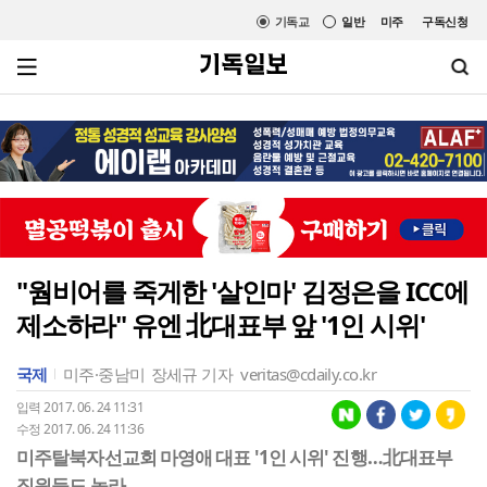
기독교
일반
미주
구독신청
"웜비어를 죽게한 '살인마' 김정은을 ICC에
제소하라" 유엔 北대표부 앞 '1인 시위'
국제
미주·중남미
장세규 기자
veritas@cdaily.co.kr
입력 2017. 06. 24 11:31
수정 2017. 06. 24 11:36
미주탈북자선교회 마영애 대표 '1인 시위' 진행…北대표부
직원들도 놀라