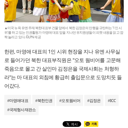
▲미국 뉴욕 유엔 주재 북한대표부 건물 앞에서 북한 김정은의 만행을 규탄하는 '1인 시
위'를 하고 있는 인권활동가 마영애 대표 앞을 지나던 유치원생들이 피켓 내용을 읽고 깜
짝 놀라고 있다. ©LPN 제공
한편, 마영애 대표의 1인 시위 현장을 지나 유엔 사무실
로 들어가던 북한 대표부직원은 "오토 웜비어를 고문해
죽음으로 몰고 간 살인마 김정은을 국제사회는 처형하
라"는 마 대표의 외침에 황급히 출입문으로 도망치듯 들
어갔다.
#
마영애대표
#
북한인권
#
오토웜비어
#
김정은
#
ICC
#
국제형사재판소