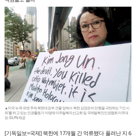
▲미국 뉴욕 유엔 주재 북한대표부 건물 앞에서 북한 김정은의 만행을 규탄하는 '1인 시
위'를 하고 있는 인권활동가 마영애 미주탈북자선교회 및 국제탈북민인권협회 미주대
표. ©LPN 제공
[기독일보=국제] 북한에 17개월 간 억류됐다 풀려난 지 6