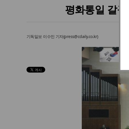
평화통일 갈구하
기독일보
이수민 기자
(
press@cdaily.co.kr
)