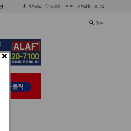
|
란
기독교판
일반판
미주
구독신청
로그인
×