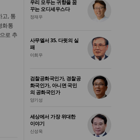
우리 모두는 귀향을 꿈
꾸는 오디세우스다
고, 통
정재우
 평화통
으로 추
사무엘서 35. 다윗의 실
패
이희우
검찰공화국인가, 경찰공
화국인가, 아니면 국민
의 공화국인가
양기성
세상에서 가장 위대한
이야기
신성욱