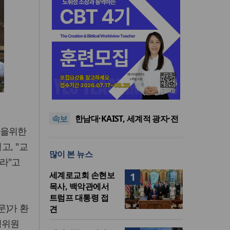
느헤미야 연합기도회, ‘왕의 기
도’로 나라·한국교회·다음세대
세기총 “자유를 지키며 하나 된
위해 합심
희망의 미래를 향하여”
한동대 RISE사업단, 포항 죽도
시장 담은 로컬 매거진 ‘포항집’
한남대·KAIST, 세계적 광자·전
속보
발간
자기학 국제학술대회 ‘PIERS’
세계기독교 변화 속 한국 선교
일을위한
대전 유치
신학의 방향은?
느헤미야 연합기도회, ‘왕의 기
도’로 나라·한국교회·다음세대
세기총 “자유를 지키며 하나 된
고, "교
많이 본 뉴스
위해 합심
희망의 미래를 향하여”
라"고
세계로교회 손현보
1
목사, 백악관에서
트럼프 대통령 접
)가 환
견
영위원