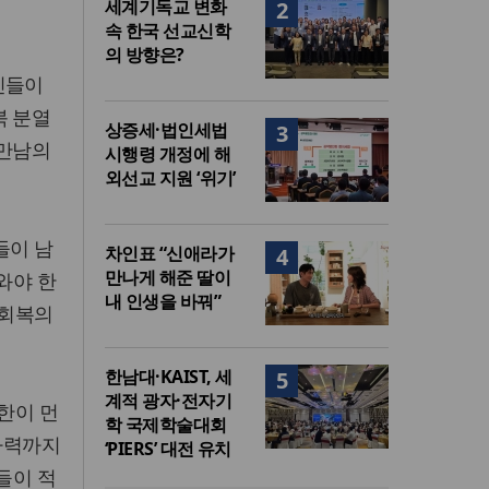
세계기독교 변화
2
속 한국 선교신학
의 방향은?
인들이
북 분열
상증세·법인세법
3
 만남의
시행령 개정에 해
외선교 지원 ‘위기’
들이 남
차인표 “신애라가
4
만나게 해준 딸이
와야 한
내 인생을 바꿔”
뢰회복의
한남대·KAIST, 세
5
계적 광자·전자기
남한이 먼
학 국제학술대회
군사력까지
‘PIERS’ 대전 유치
들이 적