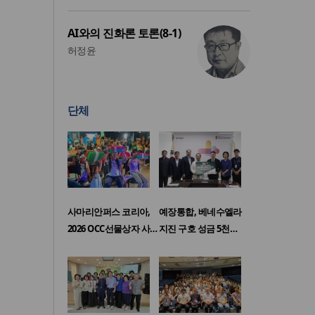
AI와의 진화론 토론(8-1)
허정윤
단체
사마리안퍼스 코리아,
예장통합, 베네수엘라
2026 OCC선물상자 사…
지진 구호 성금 5천…