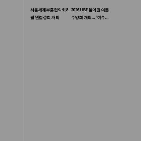
서울세계부흥협의회 8
2026 UBF 불어권 여름
월 연합성회 개최
수양회 개최… “예수…