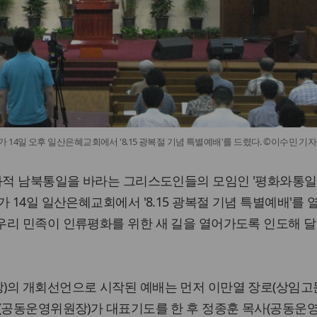
4일 오후 일산은혜교회에서 '8.15 광복절 기념 특별예배'를 드렸다. ©이수민 기자
평화적 남북통일을 바라는 그리스도인들의 모임인 '평화와통
 14일 일산은혜교회에서 '8.15 광복절 기념 특별예배'를 열
우리 민족이 인류평화를 위한 새 길을 열어가도록 인도해 달
)의 개회선언으로 시작된 예배는 먼저 이만열 장로(상임고문
사(공동운영위원장)가 대표기도를 한 후 정종훈 목사(공동운