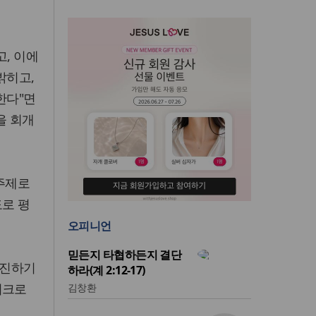
고, 이에
밝히고,
한다"면
을 회개
 주제로
도로 평
오피니언
믿든지 타협하든지 결단
추진하기
하라(계 2:12-17)
워크로
김창환