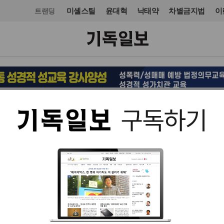
미셸스틸
윤대혁
낙태약
차별금지법
이
트랜딩
교회일반
입력 2016. 08. 15 07:44