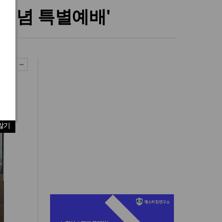
 기념 특별예배'
않기