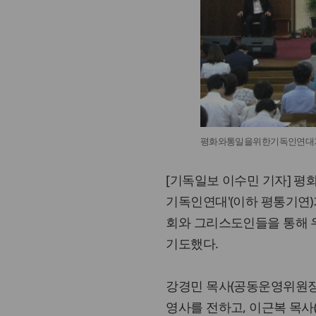
평화와통일을위한기독인연대가 1
[기독일보 이수민 기자] 
기독인연대'(이하 평통기연)가
회와 그리스도인들을 통해 
기도했다.
강경민 목사(공동운영위원장
영사를 전하고, 이근복 목