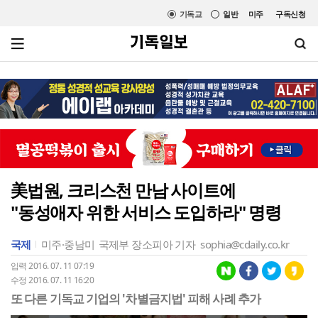
기독교
일반
미주
구독신청
美법원, 크리스천 만남 사이트에
"동성애자 위한 서비스 도입하라" 명령
국제
미주·중남미
국제부 장소피아 기자
sophia@cdaily.co.kr
입력 2016. 07. 11 07:19
수정 2016. 07. 11 16:20
또 다른 기독교 기업의 '차별금지법' 피해 사례 추가