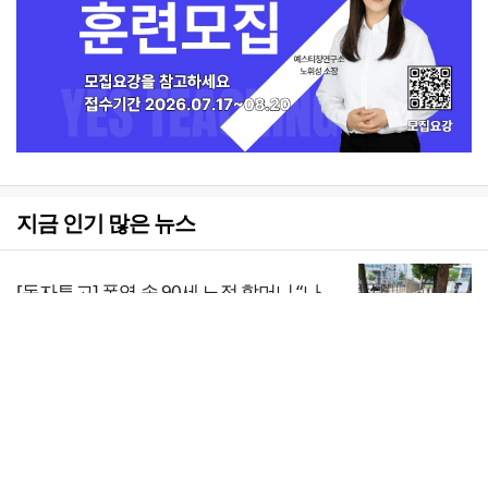
지금 인기 많은 뉴스
[독자투고] 폭염 속 90세 노점 할머니 “나
중에 물건 사드릴게요”
1
전체보기
2026년 상반기 탈북민 입국 63명… 전년
동기 대비 34.4% 감소
교회일반
2
교회