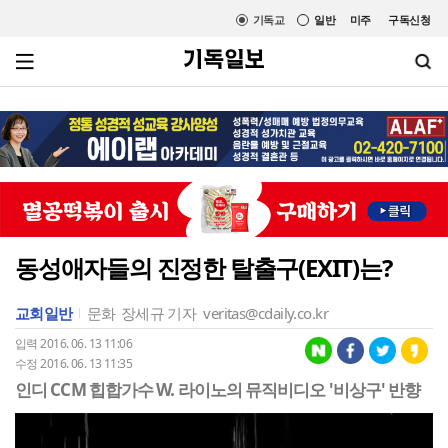
기독교
일반
미주
구독신청
동성애자들의 진정한 탈출구(EXIT)는?
교회일반
문화
장세규 기자
veritas@cdaily.co.kr
입력 2016. 06. 13 11:06
수정 2016. 06. 13 11:35
인디 CCM 힙합가수 W. 라이노의 뮤직비디오 '비상구' 반향