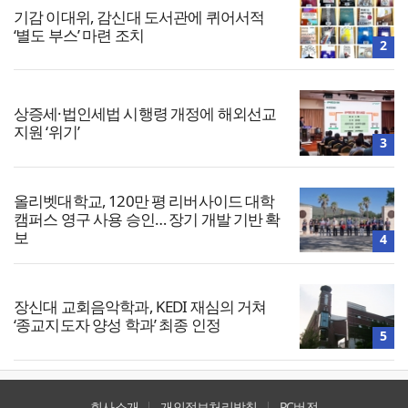
기감 이대위, 감신대 도서관에 퀴어서적
‘별도 부스’ 마련 조치
2
상증세·법인세법 시행령 개정에 해외선교
지원 ‘위기’
3
올리벳대학교, 120만 평 리버사이드 대학
캠퍼스 영구 사용 승인… 장기 개발 기반 확
보
4
장신대 교회음악학과, KEDI 재심의 거쳐
‘종교지도자 양성 학과’ 최종 인정
5
회사소개
개인정보처리방침
PC버전