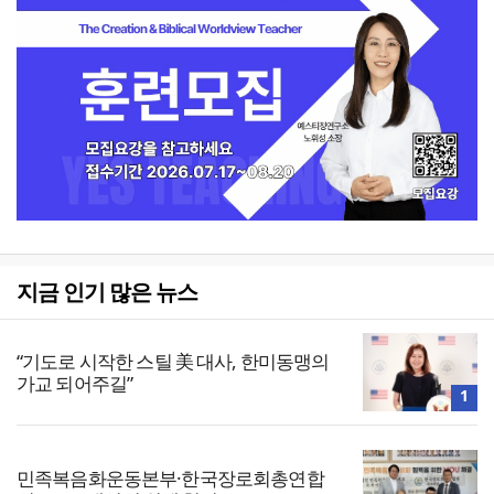
지금 인기 많은 뉴스
“기도로 시작한 스틸 美 대사, 한미동맹의
가교 되어주길”
1
민족복음화운동본부·한국장로회총연합