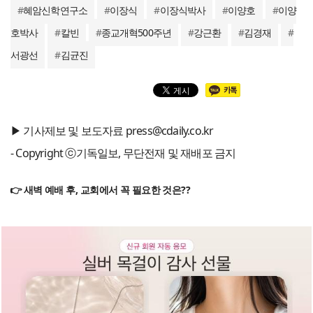
#
혜암신학연구소
#
이장식
#
이장식박사
#
이양호
#
이양
호박사
#
칼빈
#
종교개혁500주년
#
강근환
#
김경재
#
서광선
#
김균진
▶ 기사제보 및 보도자료 press@cdaily.co.kr
- Copyright ⓒ기독일보, 무단전재 및 재배포 금지
👉 새벽 예배 후, 교회에서 꼭 필요한 것은??