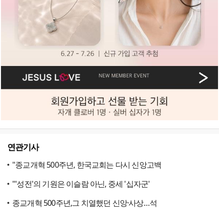
연관기사
"종교개혁 500주년, 한국교회는 다시 신앙고백
"'성전'의 기원은 이슬람 아닌, 중세 '십자군'
종교개혁 500주년,그 치열했던 신앙·사상…석