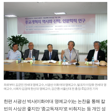
좌로부터 김균진 연세대 명예교수, 서광선 이화여대 명예교수, 발표자 이양호 연세대 명
예교수, 사회자 김경재 한신대 명예교수, 강근환 서울신대 전 총장. ©김규진 기자
한편 서광선 박사(이화여대 명예교수)는 논찬을 통해 칼
빈의 사상은 좋지만 '종교독재자'로 비춰지는 등 개인 성