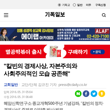
기독교
일반
미주
구독신청
"칼빈의 경제사상, 자본주의와
사회주의적인 모습 공존해"
교회일반
교단/단체
김규진 기자
press@cdaily.co.kr
입력 2016. 05. 31 05:04
수정 2016. 05. 31 06:48
혜암신학연구소 종교개혁500주년 기념강좌, '칼빈의 정치·
경제사상' 주제로 이양호 박사 발표