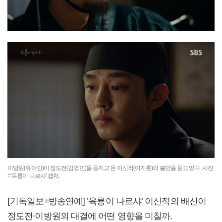
이방원(유아인)이 정도전(김명민)을 등지고 온 이신적(이지훈)의 불만을 듣고 있다. 사진
='육룡이 나르샤' 캡처.
[기독일보=방송연예] '육룡이 나르샤' 이신적의 배신이
정도전·이방원의 대결에 어떤 영향을 미칠까.