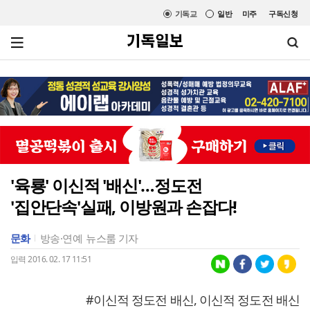
기독교
일반
미주
구독신청
'육룡' 이신적 '배신'…정도전
'집안단속'실패, 이방원과 손잡다!
문화
방송·연예
뉴스룸 기자
입력 2016. 02. 17 11:51
#이신적 정도전 배신, 이신적 정도전 배신