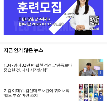
지금 인기 많은 뉴스
1,347명이 32만 번 펼친 성경… “완독보다
중요한 것, 다시 시작할 힘”
1
기감 이대위, 감신대 도서관에 퀴어서적
‘별도 부스’ 마련 조치
2