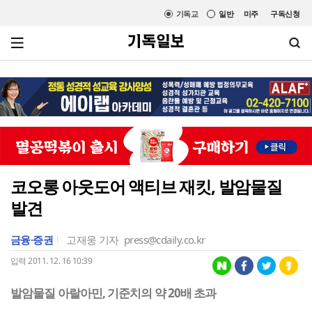
기독교
일반
미주
구독신청
코오롱 아웃도어 액티브 재킷, 발암물질
발견
금융·증권
고재웅 기자
press@cdaily.co.kr
입력 2011. 12. 16 10:39
발암물질 아랄아민, 기준치의 약 20배 초과