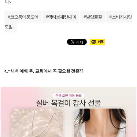
다.
#
코오롱아웃도어
#
액티브재킷내피
#
발암물질
#
소비자시민
모임.
👉 새벽 예배 후, 교회에서 꼭 필요한 것은??