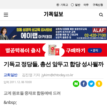
기독교
일반
미주
구독신청
기독교 정당들, 총선 앞두고 합당 성사될까
교회일반
김진영 기자
jykim@chtoday.co.kr
입력 2011. 12. 06 10:00
교계 원로들 중재로 합동예배 드려
&nbsp;